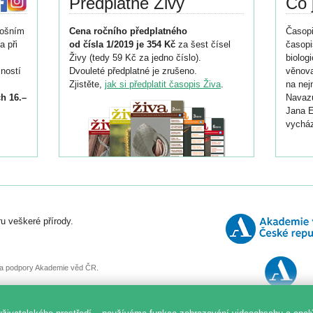
Předplatné Živy
Co 
tošním
Cena ročního předplatného
Časopi
a při
od čísla 1/2019 je 354 Kč
za šest čísel
časopi
Živy (tedy 59 Kč za jedno číslo).
biolog
ností
Dvouleté předplatné je zrušeno.
věnova
Zjistěte,
jak si předplatit časopis Živa
.
na nej
h 16.–
Navazu
Jana E
vycház
i
026/
ní
u veškeré přírody.
o
, za podpory Akademie věd ČR.