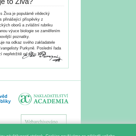
je to Živa?
s Živa je populárně vědecký
s přinášející příspěvky z
ických oborů a zvláštní rubriku
nou výuce biologie se zaměřením
novější poznatky.
je na odkaz svého zakladatele
vangelisty Purkyně. Poslední řada
í nepřetržitě od roku 1953.