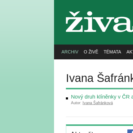
živa
ARCHIV
O ŽIVĚ
TÉMATA
AK
Ivana Šafrán
Nový druh klíněnky v ČR a
Autor:
Ivana Šafránková