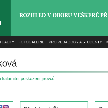
ROZHLED V OBORU VEŠ
TUALITY
FOTOGALERIE
PRO PEDAGOGY A STUDENTY
ková
 kalamitní poškození jírovců