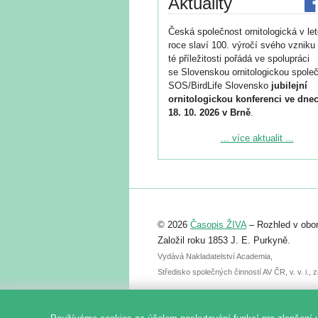
Aktuality
Česká společnost ornitologická v le
roce slaví 100. výročí svého vzniku 
té příležitosti pořádá ve spolupráci
se Slovenskou ornitologickou společ
SOS/BirdLife Slovensko
jubilejní
ornitologickou konferenci ve dnec
18. 10. 2026 v Brně
.
Podrobnější informace ke konferenc
... více aktualit ...
naleznete zde:
https://www.birdlife.cz/konference-2
Registrovat se můžete do 6. září.
Upozorňujeme, že termín pro odeslá
© 2026
Časopis ŽIVA
– Rozhled v obor
abstraktu přihlášené přednášky neb
posteru je už 30. června.
Založil roku 1853 J. E. Purkyně.
Vydává Nakladatelství Academia,
Středisko společných činností AV ČR, v. v. i.