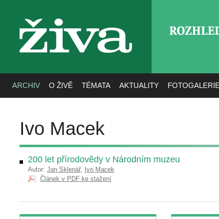
ROZHLE
živa
ARCHIV
O ŽIVĚ
TÉMATA
AKTUALITY
FOTOGALERI
Ivo Macek
200 let přírodovědy v Národním muzeu
Autor:
Jan Sklenář
,
Ivo Macek
Článek v PDF ke stažení