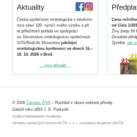
Aktuality
Předpla
Česká společnost ornitologická v letošním
Cena ročního
roce slaví 100. výročí svého vzniku a při
od čísla 1/20
té příležitosti pořádá ve spolupráci
Živy (tedy 59 
se Slovenskou ornitologickou společností
Dvouleté předp
SOS/BirdLife Slovensko
jubilejní
Zjistěte,
jak s
ornitologickou konferenci ve dnech 16.–
18. 10. 2026 v Brně
.
Podrobnější informace ke konferenci
... více aktualit ...
naleznete zde:
https://www.birdlife.cz/konference-2026/
Registrovat se můžete do 6. září.
Upozorňujeme, že termín pro odeslání
© 2026
Časopis ŽIVA
– Rozhled v oboru veškeré přírody.
abstraktu přihlášené přednášky nebo
posteru je už 30. června.
Založil roku 1853 J. E. Purkyně.
Vydává Nakladatelství Academia,
Středisko společných činností AV ČR, v. v. i., za podpory Akademie věd ČR.