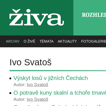
ROZHLE
živa
ARCHIV
O ŽIVĚ
TÉMATA
AKTUALITY
FOTOGALERI
Ivo Svatoš
Výskyt losů v jižních Čechách
Autor:
Ivo Svatoš
O potravě kuny skalní a tchoře tmav
Autor:
Ivo Svatoš