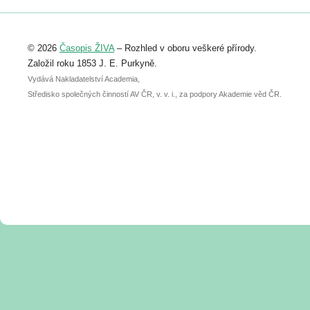
Registrovat se můžete do 6. září.
Upozorňujeme, že termín pro odeslání
© 2026
Časopis ŽIVA
– Rozhled v oboru veškeré přírody.
abstraktu přihlášené přednášky nebo
posteru je už 30. června.
Založil roku 1853 J. E. Purkyně.
Vydává Nakladatelství Academia,
Středisko společných činností AV ČR, v. v. i., za podpory Akademie věd ČR.