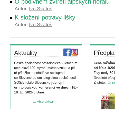
O podivném zvířeti alpských horalů
Autor:
Ivo Svatoš
K složení potravy lišky
Autor:
Ivo Svatoš
Aktuality
Předpla
Česká společnost ornitologická v letošním
Cena ročního
roce slaví 100. výročí svého vzniku a při
od čísla 1/20
té příležitosti pořádá ve spolupráci
Živy (tedy 59 
se Slovenskou ornitologickou společností
Dvouleté předp
SOS/BirdLife Slovensko
jubilejní
Zjistěte,
jak s
ornitologickou konferenci ve dnech 16.–
18. 10. 2026 v Brně
.
Podrobnější informace ke konferenci
... více aktualit ...
naleznete zde:
https://www.birdlife.cz/konference-2026/