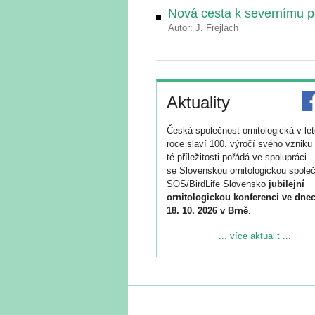
Nová cesta k severnímu p
Autor:
J. Frejlach
Aktuality
Česká společnost ornitologická v le
roce slaví 100. výročí svého vzniku 
té příležitosti pořádá ve spolupráci
se Slovenskou ornitologickou společ
SOS/BirdLife Slovensko
jubilejní
ornitologickou konferenci ve dnec
18. 10. 2026 v Brně
.
Podrobnější informace ke konferenc
... více aktualit ...
naleznete zde:
https://www.birdlife.cz/konference-2
Registrovat se můžete do 6. září.
Upozorňujeme, že termín pro odeslá