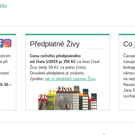
olu
Předplatné Živy
Co 
tošním
Cena ročního předplatného
Časopi
a při
od čísla 1/2019 je 354 Kč
za šest čísel
časopi
Živy (tedy 59 Kč za jedno číslo).
biolog
ností
Dvouleté předplatné je zrušeno.
věnova
Zjistěte,
jak si předplatit časopis Živa
.
na nej
h 16.–
Navazu
Jana E
vycház
i
026/
ní