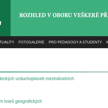
ROZHLED V OBORU VEŠ
TUALITY
FOTOGALERIE
PRO PEDAGOGY A STUDENTY
ědeckých vzduchoplaveb mezinárodních
m tvarů geografických