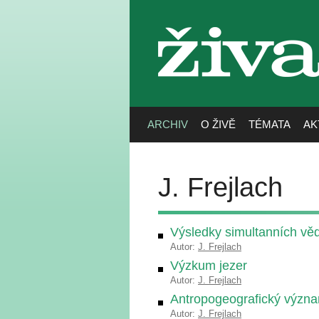
živa
ARCHIV
O ŽIVĚ
TÉMATA
AK
J. Frejlach
Výsledky simultanních v
Autor:
J. Frejlach
Výzkum jezer
Autor:
J. Frejlach
Antropogeografický význa
Autor:
J. Frejlach