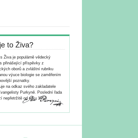
je to Živa?
s Živa je populárně vědecký
s přinášející příspěvky z
ických oborů a zvláštní rubriku
nou výuce biologie se zaměřením
novější poznatky.
je na odkaz svého zakladatele
vangelisty Purkyně. Poslední řada
í nepřetržitě od roku 1953.