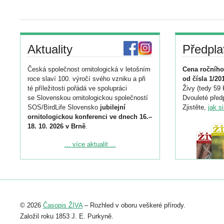
Aktuality
Předpla
Česká společnost ornitologická v letošním
Cena ročního
roce slaví 100. výročí svého vzniku a při
od čísla 1/20
té příležitosti pořádá ve spolupráci
Živy (tedy 59 
se Slovenskou ornitologickou společností
Dvouleté předp
SOS/BirdLife Slovensko
jubilejní
Zjistěte,
jak s
ornitologickou konferenci ve dnech 16.–
18. 10. 2026 v Brně
.
Podrobnější informace ke konferenci
... více aktualit ...
naleznete zde:
https://www.birdlife.cz/konference-2026/
Registrovat se můžete do 6. září.
Upozorňujeme, že termín pro odeslání
© 2026
Časopis ŽIVA
– Rozhled v oboru veškeré přírody.
abstraktu přihlášené přednášky nebo
posteru je už 30. června.
Založil roku 1853 J. E. Purkyně.