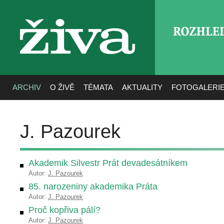
ROZHLE
živa
ARCHIV
O ŽIVĚ
TÉMATA
AKTUALITY
FOTOGALERI
J. Pazourek
Akademik Silvestr Prát devadesátníkem
Autor:
J. Pazourek
85. narozeniny akademika Práta
Autor:
J. Pazourek
Proč kopřiva pálí?
Autor:
J. Pazourek