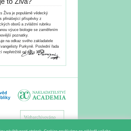
je to Živa?
s Živa je populárně vědecký
s přinášející příspěvky z
ických oborů a zvláštní rubriku
nou výuce biologie se zaměřením
novější poznatky.
je na odkaz svého zakladatele
vangelisty Purkyně. Poslední řada
í nepřetržitě od roku 1953.