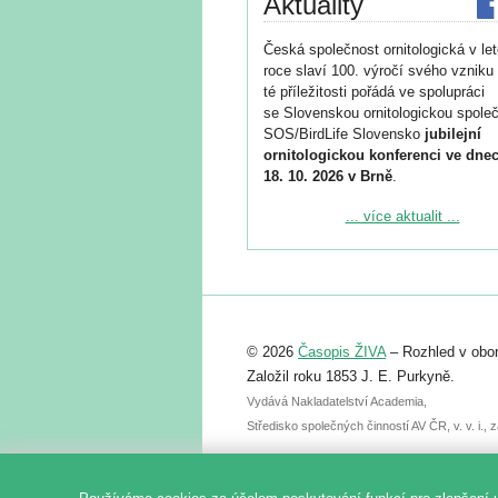
Aktuality
Česká společnost ornitologická v le
roce slaví 100. výročí svého vzniku 
té příležitosti pořádá ve spolupráci
se Slovenskou ornitologickou společ
SOS/BirdLife Slovensko
jubilejní
ornitologickou konferenci ve dnec
18. 10. 2026 v Brně
.
Podrobnější informace ke konferenc
... více aktualit ...
naleznete zde:
https://www.birdlife.cz/konference-2
Registrovat se můžete do 6. září.
Upozorňujeme, že termín pro odeslá
© 2026
Časopis ŽIVA
– Rozhled v obor
abstraktu přihlášené přednášky neb
posteru je už 30. června.
Založil roku 1853 J. E. Purkyně.
Vydává Nakladatelství Academia,
Středisko společných činností AV ČR, v. v. i.