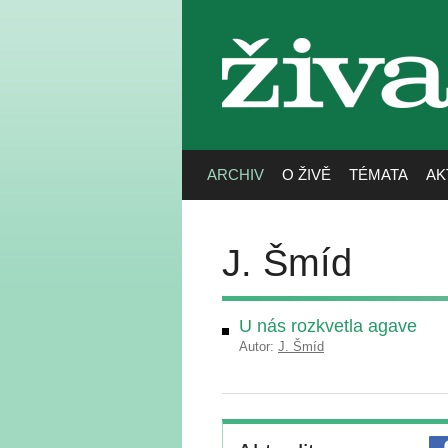
živa
ARCHIV
O ŽIVĚ
TÉMATA
AK
J. Šmíd
U nás rozkvetla agave
Autor:
J. Šmíd