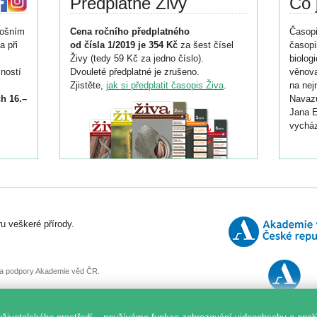
Předplatné Živy
Co 
tošním
Cena ročního předplatného
Časopi
a při
od čísla 1/2019 je 354 Kč
za šest čísel
časopi
Živy (tedy 59 Kč za jedno číslo).
biolog
ností
Dvouleté předplatné je zrušeno.
věnova
Zjistěte,
jak si předplatit časopis Živa
.
na nej
h 16.–
Navazu
Jana E
vycház
i
026/
ní
u veškeré přírody.
o
, za podpory Akademie věd ČR.