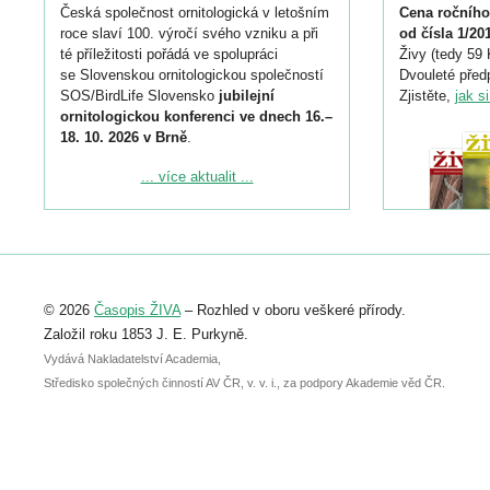
Česká společnost ornitologická v letošním
Cena ročního
roce slaví 100. výročí svého vzniku a při
od čísla 1/20
té příležitosti pořádá ve spolupráci
Živy (tedy 59 
se Slovenskou ornitologickou společností
Dvouleté předp
SOS/BirdLife Slovensko
jubilejní
Zjistěte,
jak s
ornitologickou konferenci ve dnech 16.–
18. 10. 2026 v Brně
.
Podrobnější informace ke konferenci
... více aktualit ...
naleznete zde:
https://www.birdlife.cz/konference-2026/
Registrovat se můžete do 6. září.
Upozorňujeme, že termín pro odeslání
© 2026
Časopis ŽIVA
– Rozhled v oboru veškeré přírody.
abstraktu přihlášené přednášky nebo
posteru je už 30. června.
Založil roku 1853 J. E. Purkyně.
Vydává Nakladatelství Academia,
Středisko společných činností AV ČR, v. v. i., za podpory Akademie věd ČR.