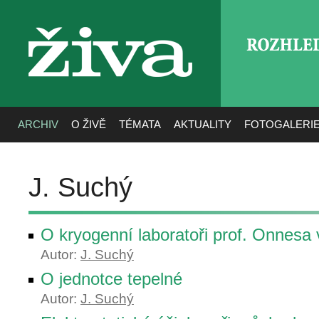
ROZHLE
živa
ARCHIV
O ŽIVĚ
TÉMATA
AKTUALITY
FOTOGALERI
J. Suchý
O kryogenní laboratoři prof. Onnesa
Autor:
J. Suchý
O jednotce tepelné
Autor:
J. Suchý