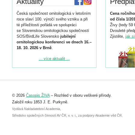
Aktuality
Předpla
Česká společnost ornitologická v letošním
Cena ročního
roce slaví 100. výročí svého vzniku a při
od čísla 1/20
té příležitosti pořádá ve spolupráci
Živy (tedy 59 
se Slovenskou ornitologickou společností
Dvouleté předp
SOS/BirdLife Slovensko
jubilejní
Zjistěte,
jak s
ornitologickou konferenci ve dnech 16.–
18. 10. 2026 v Brně
.
Podrobnější informace ke konferenci
... více aktualit ...
naleznete zde:
https://www.birdlife.cz/konference-2026/
Registrovat se můžete do 6. září.
Upozorňujeme, že termín pro odeslání
© 2026
Časopis ŽIVA
– Rozhled v oboru veškeré přírody.
abstraktu přihlášené přednášky nebo
posteru je už 30. června.
Založil roku 1853 J. E. Purkyně.
Vydává Nakladatelství Academia,
Středisko společných činností AV ČR, v. v. i., za podpory Akademie věd ČR.