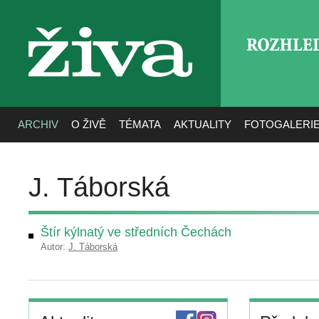
ROZHLE
živa
ARCHIV
O ŽIVĚ
TÉMATA
AKTUALITY
FOTOGALERI
J. Táborská
Štír kýlnatý ve středních Čechách
Autor:
J. Táborská