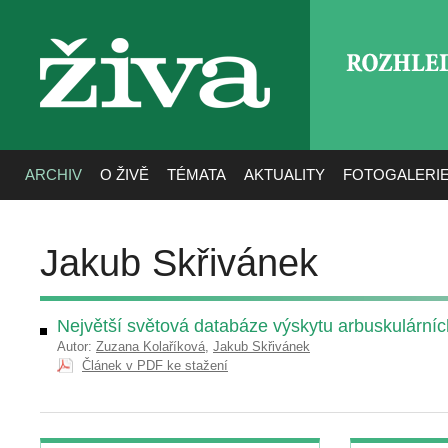
ROZHLE
živa
ARCHIV
O ŽIVĚ
TÉMATA
AKTUALITY
FOTOGALERI
Jakub Skřivánek
Největší světová databáze výskytu arbuskulární
Autor:
Zuzana Kolaříková
,
Jakub Skřivánek
Článek v PDF ke stažení