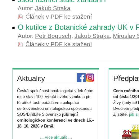
Autor:
Jakub Straka
Článek v PDF ke stažení
O kutilce z Botanické zahrady UK v 
Autor:
Petr Bogusch
,
Jakub Straka
,
Miroslav 
Článek v PDF ke stažení
Aktuality
Předpla
Česká společnost ornitologická v letošním
Cena ročního
roce slaví 100. výročí svého vzniku a při
od čísla 1/20
té příležitosti pořádá ve spolupráci
Živy (tedy 59 
se Slovenskou ornitologickou společností
Dvouleté předp
SOS/BirdLife Slovensko
jubilejní
Zjistěte,
jak s
ornitologickou konferenci ve dnech 16.–
18. 10. 2026 v Brně
.
Podrobnější informace ke konferenci
... více aktualit ...