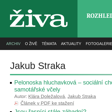
ROZHLE
živa
ARCHIV
O ŽIVĚ
TÉMATA
AKTUALITY
FOTOGALERI
Jakub Straka
Pelonoska hluchavková – sociální ch
samotářské včely
Autor:
Klára Doležalová
,
Jakub Straka
Článek v PDF ke stažení
Jsou řasníci stále záhadní?