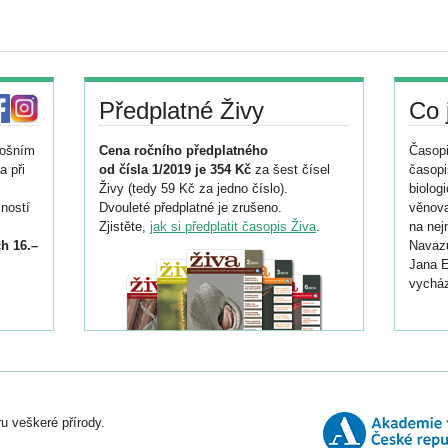
Předplatné Živy
Co 
tošním
Cena ročního předplatného
Časopi
a při
od čísla 1/2019 je 354 Kč
za šest čísel
časopi
Živy (tedy 59 Kč za jedno číslo).
biolog
ností
Dvouleté předplatné je zrušeno.
věnova
Zjistěte,
jak si předplatit časopis Živa
.
na nej
h 16.–
Navazu
Jana E
vycház
i
026/
ní
u veškeré přírody.
o