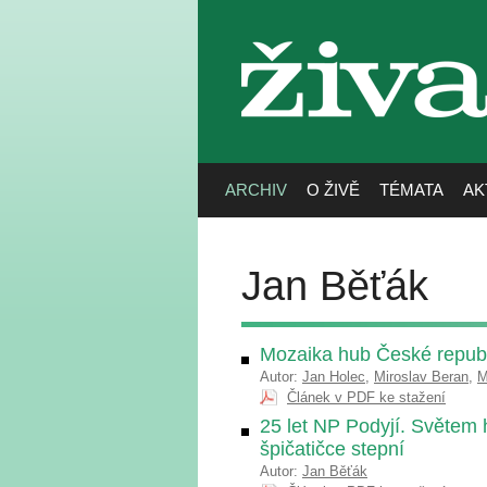
živa
ARCHIV
O ŽIVĚ
TÉMATA
AK
Jan Běťák
Mozaika hub České republ
Autor:
Jan Holec
,
Miroslav Beran
,
M
Článek v PDF ke stažení
25 let NP Podyjí. Světem
špičatičce stepní
Autor:
Jan Běťák