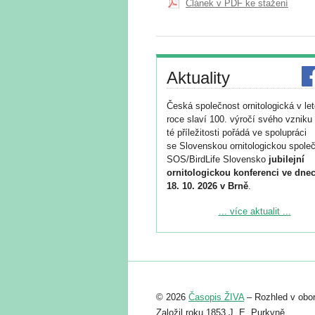
Článek v PDF ke stažení
Aktuality
Česká společnost ornitologická v le
roce slaví 100. výročí svého vzniku 
té příležitosti pořádá ve spolupráci
se Slovenskou ornitologickou společ
SOS/BirdLife Slovensko
jubilejní
ornitologickou konferenci ve dnec
18. 10. 2026 v Brně
.
Podrobnější informace ke konferenc
... více aktualit ...
naleznete zde:
https://www.birdlife.cz/konference-2
Registrovat se můžete do 6. září.
Upozorňujeme, že termín pro odeslá
© 2026
Časopis ŽIVA
– Rozhled v obor
abstraktu přihlášené přednášky neb
posteru je už 30. června.
Založil roku 1853 J. E. Purkyně.