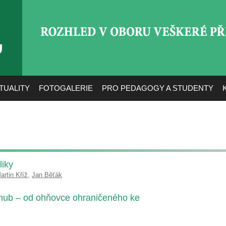
ROZHLED V OBORU VEŠ
TUALITY
FOTOGALERIE
PRO PEDAGOGY A STUDENTY
iky
artin Kříž
,
Jan Běťák
 hub – od ohňovce ohraničeného ke