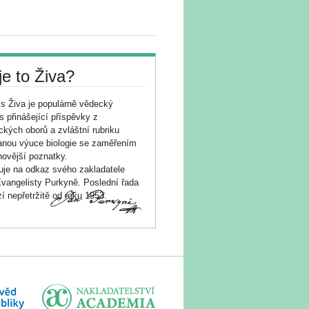
je to Živa?
s Živa je populárně vědecký
s přinášející příspěvky z
ických oborů a zvláštní rubriku
nou výuce biologie se zaměřením
novější poznatky.
je na odkaz svého zakladatele
vangelisty Purkyně. Poslední řada
í nepřetržitě od roku 1953.