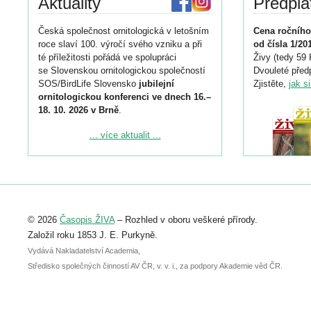
Aktuality
Předpla
Česká společnost ornitologická v letošním
Cena ročního
roce slaví 100. výročí svého vzniku a při
od čísla 1/20
té příležitosti pořádá ve spolupráci
Živy (tedy 59 
se Slovenskou ornitologickou společností
Dvouleté předp
SOS/BirdLife Slovensko
jubilejní
Zjistěte,
jak s
ornitologickou konferenci ve dnech 16.–
18. 10. 2026 v Brně
.
Podrobnější informace ke konferenci
... více aktualit ...
naleznete zde:
https://www.birdlife.cz/konference-2026/
Registrovat se můžete do 6. září.
Upozorňujeme, že termín pro odeslání
© 2026
Časopis ŽIVA
– Rozhled v oboru veškeré přírody.
abstraktu přihlášené přednášky nebo
posteru je už 30. června.
Založil roku 1853 J. E. Purkyně.
Vydává Nakladatelství Academia,
Středisko společných činností AV ČR, v. v. i., za podpory Akademie věd ČR.