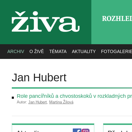
ROZHLE
živa
ARCHIV
O ŽIVĚ
TÉMATA
AKTUALITY
FOTOGALERI
Jan Hubert
Role pancířníků a chvostoskoků v rozkladných p
Autor:
Jan Hubert
,
Martina Žilová