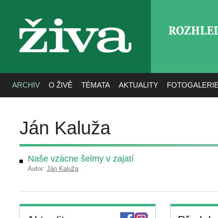
ROZHLE
živa
ARCHIV
O ŽIVĚ
TÉMATA
AKTUALITY
FOTOGALERI
Ján Kaluža
Naše vzácne šelmy v zajatí
Autor:
Ján Kaluža