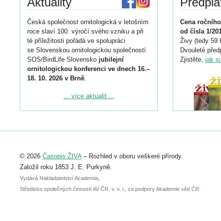
Aktuality
Předpla
Česká společnost ornitologická v letošním
Cena ročního
roce slaví 100. výročí svého vzniku a při
od čísla 1/20
té příležitosti pořádá ve spolupráci
Živy (tedy 59 
se Slovenskou ornitologickou společností
Dvouleté předp
SOS/BirdLife Slovensko
jubilejní
Zjistěte,
jak s
ornitologickou konferenci ve dnech 16.–
18. 10. 2026 v Brně
.
Podrobnější informace ke konferenci
... více aktualit ...
naleznete zde:
https://www.birdlife.cz/konference-2026/
Registrovat se můžete do 6. září.
Upozorňujeme, že termín pro odeslání
© 2026
Časopis ŽIVA
– Rozhled v oboru veškeré přírody.
abstraktu přihlášené přednášky nebo
posteru je už 30. června.
Založil roku 1853 J. E. Purkyně.
Vydává Nakladatelství Academia,
Středisko společných činností AV ČR, v. v. i., za podpory Akademie věd ČR.