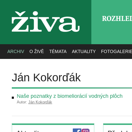
ROZHLE
živa
ARCHIV
O ŽIVĚ
TÉMATA
AKTUALITY
FOTOGALERI
Ján Kokorďák
Naše poznatky z biomeliorácií vodných plôch
Autor:
Ján Kokorďák