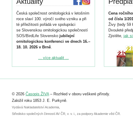
Aktuality
Předpla
Česká společnost ornitologická v letošním
Cena ročního
roce slaví 100. výročí svého vzniku a při
od čísla 1/20
té příležitosti pořádá ve spolupráci
Živy (tedy 59 
se Slovenskou ornitologickou společností
Dvouleté předp
SOS/BirdLife Slovensko
jubilejní
Zjistěte,
jak s
ornitologickou konferenci ve dnech 16.–
18. 10. 2026 v Brně
.
Podrobnější informace ke konferenci
... více aktualit ...
naleznete zde:
https://www.birdlife.cz/konference-2026/
Registrovat se můžete do 6. září.
Upozorňujeme, že termín pro odeslání
© 2026
Časopis ŽIVA
– Rozhled v oboru veškeré přírody.
abstraktu přihlášené přednášky nebo
posteru je už 30. června.
Založil roku 1853 J. E. Purkyně.
Vydává Nakladatelství Academia,
Středisko společných činností AV ČR, v. v. i., za podpory Akademie věd ČR.