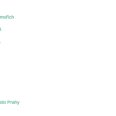
 mořích
I.
.
olo Prahy