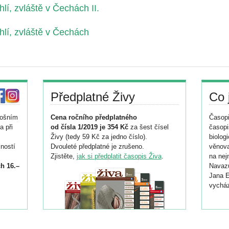
, zvláště v Čechách II.
í, zvláště v Čechách
Předplatné Živy
Co 
tošním
Cena ročního předplatného
Časopi
a při
od čísla 1/2019 je 354 Kč
za šest čísel
časopi
Živy (tedy 59 Kč za jedno číslo).
biolog
ností
Dvouleté předplatné je zrušeno.
věnova
Zjistěte,
jak si předplatit časopis Živa
.
na nej
h 16.–
Navazu
Jana E
vycház
i
026/