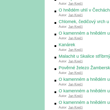
Autor:
Jan Krejčí
O hnědém uhlí v Čechách
Autor:
Jan Krejčí
Chlomek, čedičový vrch u
Autor:
Jan Krejčí
O kamenném a hnědém uhl
Autor:
Jan Krejčí
Kanárek
Autor:
Jan Krejčí
Malachit u Skalice stříbr
Autor:
Jan Krejčí
Pověrné železo Žambers
Autor:
Jan Krejčí
O kamenném a hnědém uhl
Autor:
Jan Krejčí
O kamenném a hnědém uhl
Autor:
Jan Krejčí
O kamenném a hnědém uhlí
Autor:
Jan Krejčí