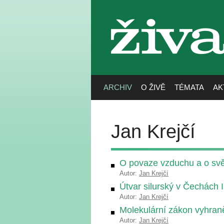
živa
ARCHIV
O ŽIVĚ
TÉMATA
AK
Jan Krejčí
O povaze vzduchu a o sv
Autor:
Jan Krejčí
Útvar silurský v Čechách I
Autor:
Jan Krejčí
Molekulární zákon vyhraně
Autor:
Jan Krejčí