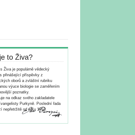
je to Živa?
s Živa je populárně vědecký
s přinášející příspěvky z
ických oborů a zvláštní rubriku
nou výuce biologie se zaměřením
novější poznatky.
je na odkaz svého zakladatele
vangelisty Purkyně. Poslední řada
í nepřetržitě od roku 1953.