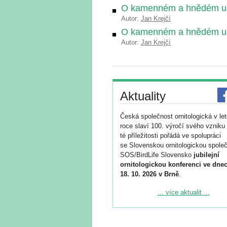
O kamenném a hnědém uhlí
Autor:
Jan Krejčí
O kamenném a hnědém uhl
Autor:
Jan Krejčí
Aktuality
Česká společnost ornitologická v le
roce slaví 100. výročí svého vzniku 
té příležitosti pořádá ve spolupráci
se Slovenskou ornitologickou společ
SOS/BirdLife Slovensko
jubilejní
ornitologickou konferenci ve dnec
18. 10. 2026 v Brně
.
Podrobnější informace ke konferenc
... více aktualit ...
naleznete zde:
https://www.birdlife.cz/konference-2