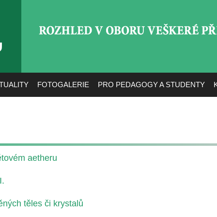
ROZHLED V OBORU VEŠ
TUALITY
FOTOGALERIE
PRO PEDAGOGY A STUDENTY
ětovém aetheru
I.
ných těles či krystalů