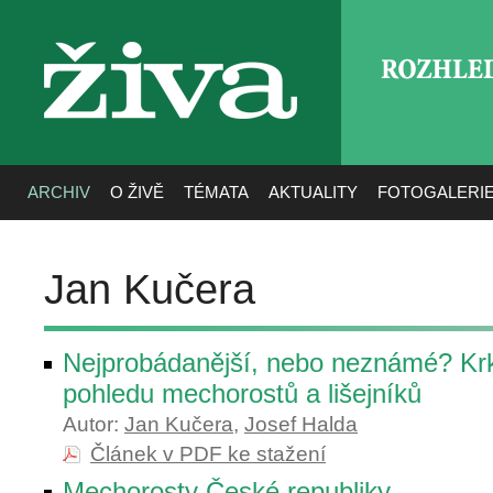
ROZHLE
živa
ARCHIV
O ŽIVĚ
TÉMATA
AKTUALITY
FOTOGALERI
Jan Kučera
Nejprobádanější, nebo neznámé? Kr
pohledu mechorostů a lišejníků
Autor:
Jan Kučera
,
Josef Halda
Článek v PDF ke stažení
Mechorosty České republiky