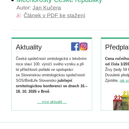
Autor:
Jan Kučera
Článek v PDF ke stažení
Aktuality
Předpla
Česká společnost ornitologická v letošním
Cena ročního
roce slaví 100. výročí svého vzniku a při
od čísla 1/20
té příležitosti pořádá ve spolupráci
Živy (tedy 59 
se Slovenskou ornitologickou společností
Dvouleté předp
SOS/BirdLife Slovensko
jubilejní
Zjistěte,
jak s
ornitologickou konferenci ve dnech 16.–
18. 10. 2026 v Brně
.
Podrobnější informace ke konferenci
... více aktualit ...
naleznete zde:
https://www.birdlife.cz/konference-2026/
Registrovat se můžete do 6. září.