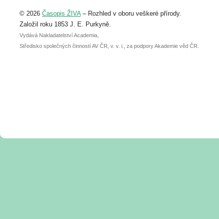
Upozorňujeme, že termín pro odeslání
© 2026
Časopis ŽIVA
– Rozhled v oboru veškeré přírody.
abstraktu přihlášené přednášky nebo
posteru je už 30. června.
Založil roku 1853 J. E. Purkyně.
Vydává Nakladatelství Academia,
Středisko společných činností AV ČR, v. v. i., za podpory Akademie věd ČR.