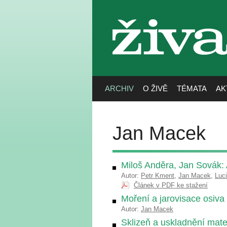
živa
ARCHIV
O ŽIVĚ
TÉMATA
AK
Jan Macek
Miloš Anděra, Jan Sovák: 
Autor:
Petr Kment
,
Jan Macek
,
Luc
Článek v PDF ke stažení
Moření a jarovisace osiva
Autor:
Jan Macek
Sklizeň a uskladnění mate