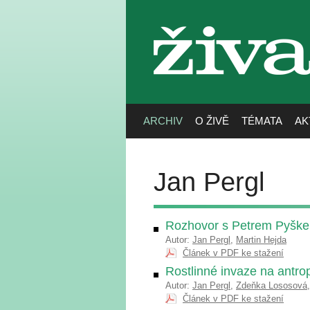
živa
ARCHIV
O ŽIVĚ
TÉMATA
AK
Jan Pergl
Rozhovor s Petrem Pyške
Autor:
Jan Pergl
,
Martin Hejda
Článek v PDF ke stažení
Rostlinné invaze na antro
Autor:
Jan Pergl
,
Zdeňka Lososová
Článek v PDF ke stažení