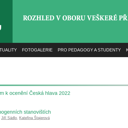
ROZHLED V OBORU VEŠ
TUALITY
FOTOGALERIE
PRO PEDAGOGY A STUDENTY
m k ocenění Česká hlava 2022
pogenních stanovištích
,
Jiří Sádlo
,
Kateřina Štajerová