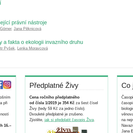
í
ející právní nástroje
Görner
,
Jana Pěknicová
 a fakta o ekologii invazního druhu
tr Pyšek
,
Lenka Moravcová
Předplatné Živy
Co 
tošním
Cena ročního předplatného
Časopi
a při
od čísla 1/2019 je 354 Kč
za šest čísel
časopi
Živy (tedy 59 Kč za jedno číslo).
biolog
ností
Dvouleté předplatné je zrušeno.
věnova
Zjistěte,
jak si předplatit časopis Živa
.
na nej
h 16.–
Navazu
Jana E