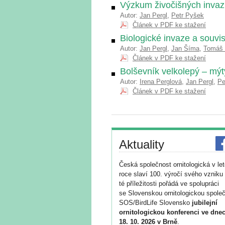
Výzkum živočišných invaz
Autor:
Jan Pergl
,
Petr Pyšek
Článek v PDF ke stažení
Biologické invaze a souvis
Autor:
Jan Pergl
,
Jan Šíma
,
Tomáš 
Článek v PDF ke stažení
Bolševník velkolepý – mýty
Autor:
Irena Perglová
,
Jan Pergl
,
Pe
Článek v PDF ke stažení
Aktuality
Česká společnost ornitologická v le
roce slaví 100. výročí svého vzniku 
té příležitosti pořádá ve spolupráci
se Slovenskou ornitologickou společ
SOS/BirdLife Slovensko
jubilejní
ornitologickou konferenci ve dnec
18. 10. 2026 v Brně
.