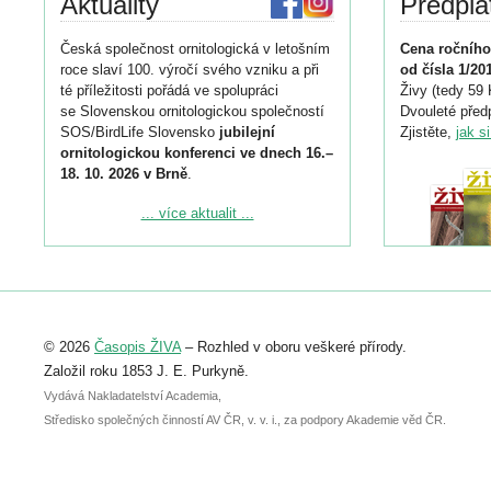
Aktuality
Předpla
Česká společnost ornitologická v letošním
Cena ročního
roce slaví 100. výročí svého vzniku a při
od čísla 1/20
té příležitosti pořádá ve spolupráci
Živy (tedy 59 
se Slovenskou ornitologickou společností
Dvouleté předp
SOS/BirdLife Slovensko
jubilejní
Zjistěte,
jak s
ornitologickou konferenci ve dnech 16.–
18. 10. 2026 v Brně
.
Podrobnější informace ke konferenci
... více aktualit ...
naleznete zde:
https://www.birdlife.cz/konference-2026/
Registrovat se můžete do 6. září.
Upozorňujeme, že termín pro odeslání
© 2026
Časopis ŽIVA
– Rozhled v oboru veškeré přírody.
abstraktu přihlášené přednášky nebo
posteru je už 30. června.
Založil roku 1853 J. E. Purkyně.
Vydává Nakladatelství Academia,
Středisko společných činností AV ČR, v. v. i., za podpory Akademie věd ČR.