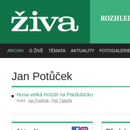
ROZHLE
živa
ARCHIV
O ŽIVĚ
TÉMATA
AKTUALITY
FOTOGALERI
Jan Potůček
Husa velká hnízdí na Pardubicku
Autor:
Jan Potůček
,
Petr Tábořík