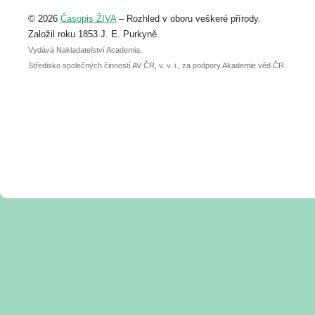
Upozorňujeme, že termín pro odeslání
© 2026
Časopis ŽIVA
– Rozhled v oboru veškeré přírody.
abstraktu přihlášené přednášky nebo
posteru je už 30. června.
Založil roku 1853 J. E. Purkyně.
Vydává Nakladatelství Academia,
Středisko společných činností AV ČR, v. v. i., za podpory Akademie věd ČR.