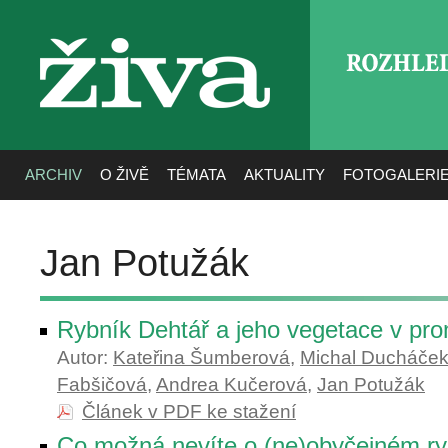
ROZHLE
živa
ARCHIV
O ŽIVĚ
TÉMATA
AKTUALITY
FOTOGALERI
Jan Potužák
Rybník Dehtář a jeho vegetace v pr
Autor:
Kateřina Šumberová
,
Michal Ducháče
Fabšičová
,
Andrea Kučerová
,
Jan Potužák
Článek v PDF ke stažení
Co možná nevíte o (ne)obyčejném r