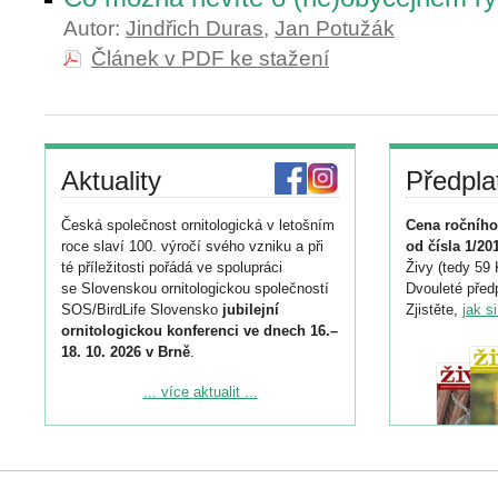
Autor:
Jindřich Duras
,
Jan Potužák
Článek v PDF ke stažení
Aktuality
Předpla
Česká společnost ornitologická v letošním
Cena ročního
roce slaví 100. výročí svého vzniku a při
od čísla 1/20
té příležitosti pořádá ve spolupráci
Živy (tedy 59 
se Slovenskou ornitologickou společností
Dvouleté předp
SOS/BirdLife Slovensko
jubilejní
Zjistěte,
jak s
ornitologickou konferenci ve dnech 16.–
18. 10. 2026 v Brně
.
Podrobnější informace ke konferenci
... více aktualit ...
naleznete zde:
https://www.birdlife.cz/konference-2026/
Registrovat se můžete do 6. září.