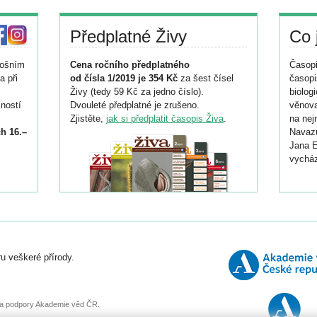
Předplatné Živy
Co 
tošním
Cena ročního předplatného
Časopi
a při
od čísla 1/2019 je 354 Kč
za šest čísel
časopi
Živy (tedy 59 Kč za jedno číslo).
biolog
ností
Dvouleté předplatné je zrušeno.
věnova
Zjistěte,
jak si předplatit časopis Živa
.
na nej
h 16.–
Navazu
Jana E
vycház
i
026/
ní
u veškeré přírody.
o
, za podpory Akademie věd ČR.