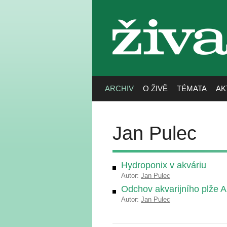
živa
ARCHIV
O ŽIVĚ
TÉMATA
AK
Jan Pulec
Hydroponix v akváriu
Autor:
Jan Pulec
Odchov akvarijního plže Am
Autor:
Jan Pulec