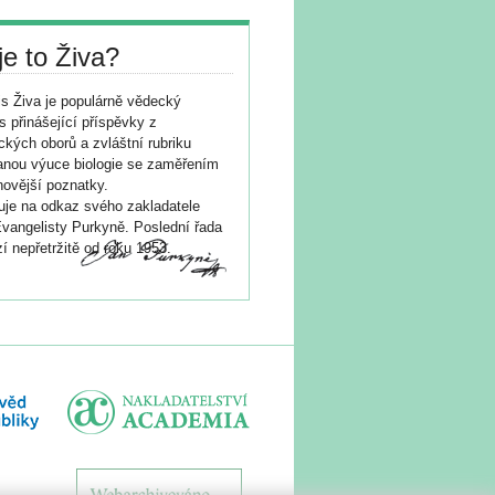
je to Živa?
s Živa je populárně vědecký
s přinášející příspěvky z
ických oborů a zvláštní rubriku
nou výuce biologie se zaměřením
novější poznatky.
je na odkaz svého zakladatele
vangelisty Purkyně. Poslední řada
í nepřetržitě od roku 1953.