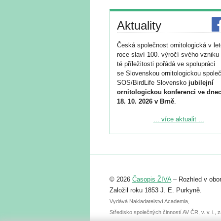
Aktuality
Česká společnost ornitologická v le
roce slaví 100. výročí svého vzniku 
té příležitosti pořádá ve spolupráci
se Slovenskou ornitologickou společ
SOS/BirdLife Slovensko
jubilejní
ornitologickou konferenci ve dnec
18. 10. 2026 v Brně
.
Podrobnější informace ke konferenc
... více aktualit ...
naleznete zde:
https://www.birdlife.cz/konference-2
Registrovat se můžete do 6. září.
Upozorňujeme, že termín pro odeslá
© 2026
Časopis ŽIVA
– Rozhled v obor
abstraktu přihlášené přednášky neb
posteru je už 30. června.
Založil roku 1853 J. E. Purkyně.
Vydává Nakladatelství Academia,
Středisko společných činností AV ČR, v. v. i.