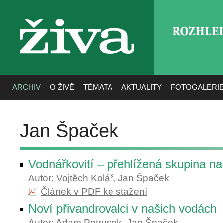
ROZHLE
živa
ARCHIV
O ŽIVĚ
TÉMATA
AKTUALITY
FOTOGALERI
Jan Špaček
Vodnářkovití – přehlížená skupina na
Autor:
Vojtěch Kolář
,
Jan Špaček
Článek v PDF ke stažení
Noví přivandrovalci v našich vodách
Autor:
Adam Petrusek
,
Jan Špaček