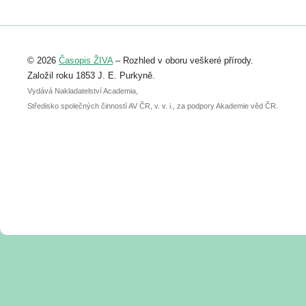
https://www.birdlife.cz/konference-2026/
Registrovat se můžete do 6. září.
Upozorňujeme, že termín pro odeslání
© 2026
Časopis ŽIVA
– Rozhled v oboru veškeré přírody.
abstraktu přihlášené přednášky nebo
posteru je už 30. června.
Založil roku 1853 J. E. Purkyně.
Vydává Nakladatelství Academia,
Středisko společných činností AV ČR, v. v. i., za podpory Akademie věd ČR.