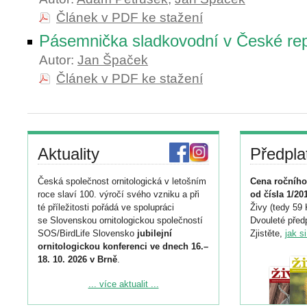
Článek v PDF ke stažení
Pásemnička sladkovodní v České rep
Autor:
Jan Špaček
Článek v PDF ke stažení
Aktuality
Předpla
Česká společnost ornitologická v letošním
Cena ročního
roce slaví 100. výročí svého vzniku a při
od čísla 1/20
té příležitosti pořádá ve spolupráci
Živy (tedy 59 
se Slovenskou ornitologickou společností
Dvouleté předp
SOS/BirdLife Slovensko
jubilejní
Zjistěte,
jak s
ornitologickou konferenci ve dnech 16.–
18. 10. 2026 v Brně
.
Podrobnější informace ke konferenci
... více aktualit ...
naleznete zde: