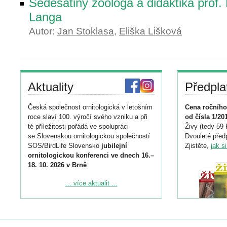
Šedesátiny zoologa a didaktika prof.
Langa
Autor:
Jan Stoklasa
,
Eliška Lišková
Aktuality
Předpla
Česká společnost ornitologická v letošním
Cena ročního
roce slaví 100. výročí svého vzniku a při
od čísla 1/20
té příležitosti pořádá ve spolupráci
Živy (tedy 59 
se Slovenskou ornitologickou společností
Dvouleté předp
SOS/BirdLife Slovensko
jubilejní
Zjistěte,
jak s
ornitologickou konferenci ve dnech 16.–
18. 10. 2026 v Brně
.
Podrobnější informace ke konferenci
... více aktualit ...
naleznete zde:
https://www.birdlife.cz/konference-2026/
Registrovat se můžete do 6. září.