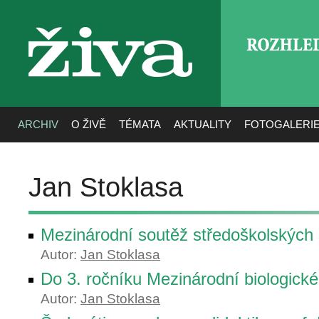
ROZHLE
živa
ARCHIV
O ŽIVĚ
TÉMATA
AKTUALITY
FOTOGALERI
Jan Stoklasa
Mezinárodní soutěž středoškolských
Autor:
Jan Stoklasa
Do 3. ročníku Mezinárodní biologick
Autor:
Jan Stoklasa