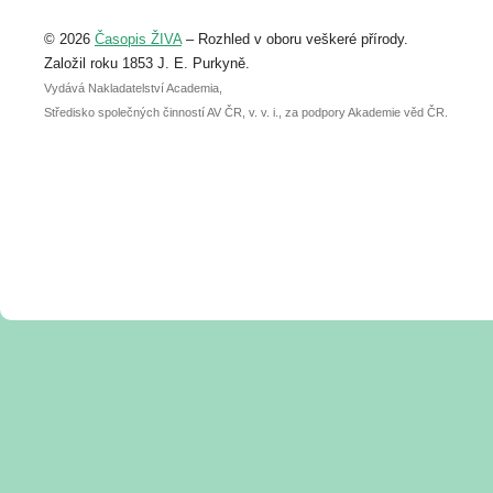
Upozorňujeme, že termín pro odeslání
© 2026
Časopis ŽIVA
– Rozhled v oboru veškeré přírody.
abstraktu přihlášené přednášky nebo
posteru je už 30. června.
Založil roku 1853 J. E. Purkyně.
Vydává Nakladatelství Academia,
Středisko společných činností AV ČR, v. v. i., za podpory Akademie věd ČR.