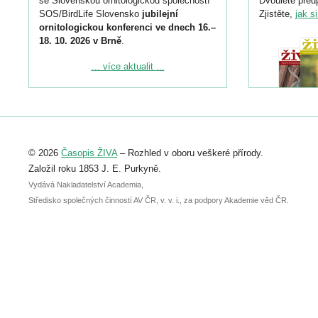
se Slovenskou ornitologickou společností
Dvouleté předp
SOS/BirdLife Slovensko
jubilejní
Zjistěte,
jak s
ornitologickou konferenci ve dnech 16.–
18. 10. 2026 v Brně
.
Podrobnější informace ke konferenci
... více aktualit ...
naleznete zde:
https://www.birdlife.cz/konference-2026/
Registrovat se můžete do 6. září.
Upozorňujeme, že termín pro odeslání
© 2026
Časopis ŽIVA
– Rozhled v oboru veškeré přírody.
abstraktu přihlášené přednášky nebo
posteru je už 30. června.
Založil roku 1853 J. E. Purkyně.
Vydává Nakladatelství Academia,
Středisko společných činností AV ČR, v. v. i., za podpory Akademie věd ČR.