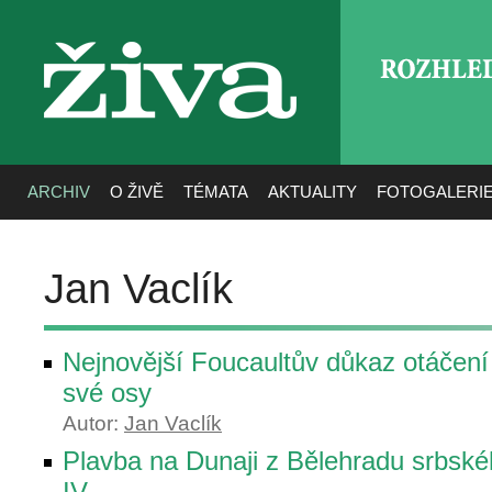
ROZHLE
živa
ARCHIV
O ŽIVĚ
TÉMATA
AKTUALITY
FOTOGALERI
Jan Vaclík
Nejnovější Foucaultův důkaz otáčen
své osy
Autor:
Jan Vaclík
Plavba na Dunaji z Bělehradu srbsk
IV.