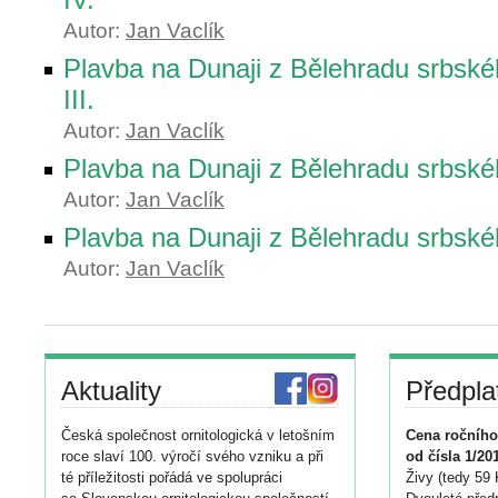
Autor:
Jan Vaclík
Plavba na Dunaji z Bělehradu srbsk
III.
Autor:
Jan Vaclík
Plavba na Dunaji z Bělehradu srbské
Autor:
Jan Vaclík
Plavba na Dunaji z Bělehradu srbsk
Autor:
Jan Vaclík
Aktuality
Předpla
Česká společnost ornitologická v letošním
Cena ročního
roce slaví 100. výročí svého vzniku a při
od čísla 1/20
té příležitosti pořádá ve spolupráci
Živy (tedy 59 