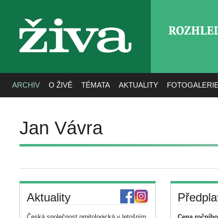
ROZHLE
živa
ARCHIV
O ŽIVĚ
TÉMATA
AKTUALITY
FOTOGALERI
Jan Vávra
Aktuality
Předpla
Česká společnost ornitologická v letošním
Cena ročního