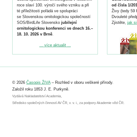
roce slaví 100. výročí svého vzniku a při
od čísla 1/20
té příležitosti pořádá ve spolupráci
Živy (tedy 59 
se Slovenskou ornitologickou společností
Dvouleté předp
SOS/BirdLife Slovensko
jubilejní
Zjistěte,
jak s
ornitologickou konferenci ve dnech 16.–
18. 10. 2026 v Brně
.
Podrobnější informace ke konferenci
... více aktualit ...
naleznete zde:
https://www.birdlife.cz/konference-2026/
Registrovat se můžete do 6. září.
Upozorňujeme, že termín pro odeslání
© 2026
Časopis ŽIVA
– Rozhled v oboru veškeré přírody.
abstraktu přihlášené přednášky nebo
posteru je už 30. června.
Založil roku 1853 J. E. Purkyně.
Vydává Nakladatelství Academia,
Středisko společných činností AV ČR, v. v. i., za podpory Akademie věd ČR.