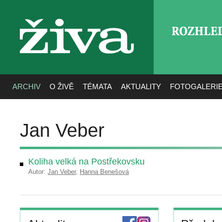
ROZHLE
živa
ARCHIV
O ŽIVĚ
TÉMATA
AKTUALITY
FOTOGALERI
Jan Veber
Koliha velká na Postřekovsku
Autor:
Jan Veber
,
Hanna Benešová