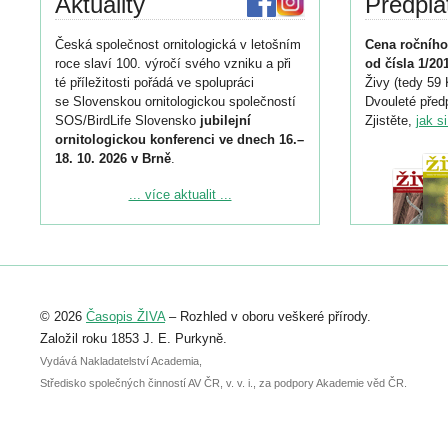
Aktuality
Předpla
Česká společnost ornitologická v letošním
Cena ročního
roce slaví 100. výročí svého vzniku a při
od čísla 1/20
té příležitosti pořádá ve spolupráci
Živy (tedy 59 
se Slovenskou ornitologickou společností
Dvouleté předp
SOS/BirdLife Slovensko
jubilejní
Zjistěte,
jak s
ornitologickou konferenci ve dnech 16.–
18. 10. 2026 v Brně
.
Podrobnější informace ke konferenci
... více aktualit ...
naleznete zde:
https://www.birdlife.cz/konference-2026/
Registrovat se můžete do 6. září.
Upozorňujeme, že termín pro odeslání
© 2026
Časopis ŽIVA
– Rozhled v oboru veškeré přírody.
abstraktu přihlášené přednášky nebo
posteru je už 30. června.
Založil roku 1853 J. E. Purkyně.
Vydává Nakladatelství Academia,
Středisko společných činností AV ČR, v. v. i., za podpory Akademie věd ČR.