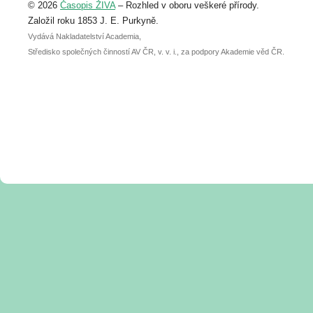
© 2026
Časopis ŽIVA
– Rozhled v oboru veškeré přírody.
abstraktu přihlášené přednášky nebo
posteru je už 30. června.
Založil roku 1853 J. E. Purkyně.
Vydává Nakladatelství Academia,
Středisko společných činností AV ČR, v. v. i., za podpory Akademie věd ČR.