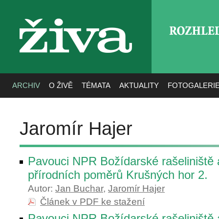
ROZHLE
živa
ARCHIV
O ŽIVĚ
TÉMATA
AKTUALITY
FOTOGALERI
Jaromír Hajer
Pavouci NPR Božídarské rašeliniště
přírodních poměrů Krušných hor 2.
Autor:
Jan Buchar
,
Jaromír Hajer
Článek v PDF ke stažení
Pavouci NPR Božídarské rašeliniště