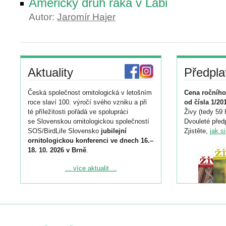
Americký druh raka v Labi
Autor:
Jaromír Hajer
Aktuality
Předpla
Česká společnost ornitologická v letošním
Cena ročního
roce slaví 100. výročí svého vzniku a při
od čísla 1/20
té příležitosti pořádá ve spolupráci
Živy (tedy 59 
se Slovenskou ornitologickou společností
Dvouleté předp
SOS/BirdLife Slovensko
jubilejní
Zjistěte,
jak s
ornitologickou konferenci ve dnech 16.–
18. 10. 2026 v Brně
.
Podrobnější informace ke konferenci
... více aktualit ...
naleznete zde:
https://www.birdlife.cz/konference-2026/
Registrovat se můžete do 6. září.
Upozorňujeme, že termín pro odeslání