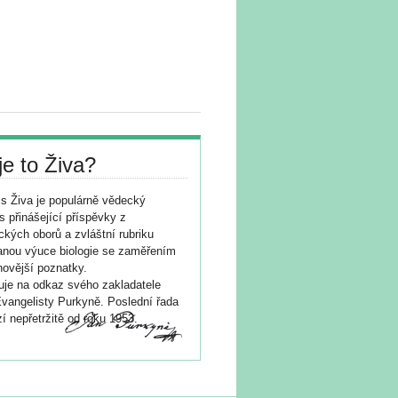
je to Živa?
s Živa je populárně vědecký
s přinášející příspěvky z
ických oborů a zvláštní rubriku
nou výuce biologie se zaměřením
novější poznatky.
je na odkaz svého zakladatele
vangelisty Purkyně. Poslední řada
í nepřetržitě od roku 1953.