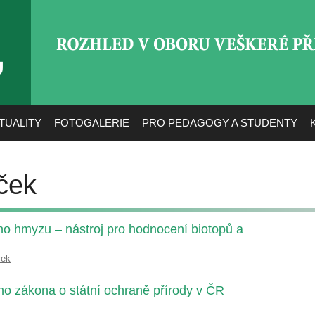
ROZHLED V OBORU VEŠ
TUALITY
FOTOGALERIE
PRO PEDAGOGY A STUDENTY
ček
ho hmyzu – nástroj pro hodnocení biotopů a
ček
ího zákona o státní ochraně přírody v ČR