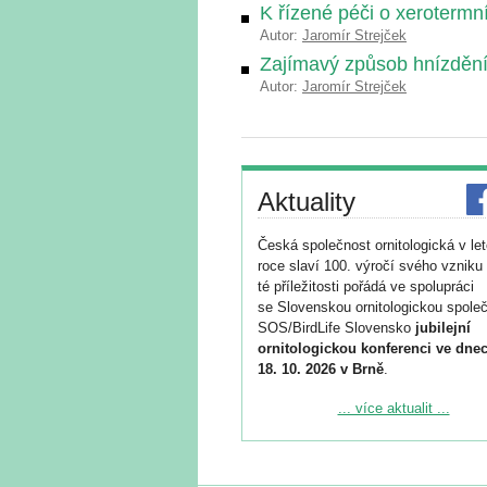
K řízené péči o xeroterm
Autor:
Jaromír Strejček
Zajímavý způsob hnízděn
Autor:
Jaromír Strejček
Aktuality
Česká společnost ornitologická v le
roce slaví 100. výročí svého vzniku 
té příležitosti pořádá ve spolupráci
se Slovenskou ornitologickou společ
SOS/BirdLife Slovensko
jubilejní
ornitologickou konferenci ve dnec
18. 10. 2026 v Brně
.
Podrobnější informace ke konferenc
... více aktualit ...
naleznete zde:
https://www.birdlife.cz/konference-2
Registrovat se můžete do 6. září.