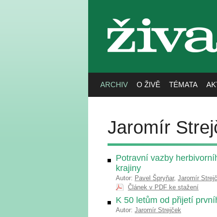
živa
ARCHIV
O ŽIVĚ
TÉMATA
AK
Jaromír Strej
Potravní vazby herbivorní
krajiny
Autor:
Pavel Špryňar
,
Jaromír Strej
Článek v PDF ke stažení
K 50 letům od přijetí prvn
Autor:
Jaromír Strejček