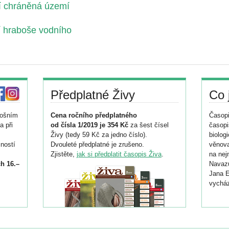
ní chráněná území
í hraboše vodního
Předplatné Živy
Co 
tošním
Cena ročního předplatného
Časopi
a při
od čísla 1/2019 je 354 Kč
za šest čísel
časopi
Živy (tedy 59 Kč za jedno číslo).
biolog
ností
Dvouleté předplatné je zrušeno.
věnova
Zjistěte,
jak si předplatit časopis Živa
.
na nej
h 16.–
Navazu
Jana E
vycház
i
026/