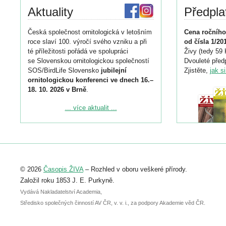
Aktuality
Předpla
Česká společnost ornitologická v letošním
Cena ročního
roce slaví 100. výročí svého vzniku a při
od čísla 1/20
té příležitosti pořádá ve spolupráci
Živy (tedy 59 
se Slovenskou ornitologickou společností
Dvouleté předp
SOS/BirdLife Slovensko
jubilejní
Zjistěte,
jak s
ornitologickou konferenci ve dnech 16.–
18. 10. 2026 v Brně
.
Podrobnější informace ke konferenci
... více aktualit ...
naleznete zde:
https://www.birdlife.cz/konference-2026/
Registrovat se můžete do 6. září.
Upozorňujeme, že termín pro odeslání
© 2026
Časopis ŽIVA
– Rozhled v oboru veškeré přírody.
abstraktu přihlášené přednášky nebo
posteru je už 30. června.
Založil roku 1853 J. E. Purkyně.
Vydává Nakladatelství Academia,
Středisko společných činností AV ČR, v. v. i., za podpory Akademie věd ČR.