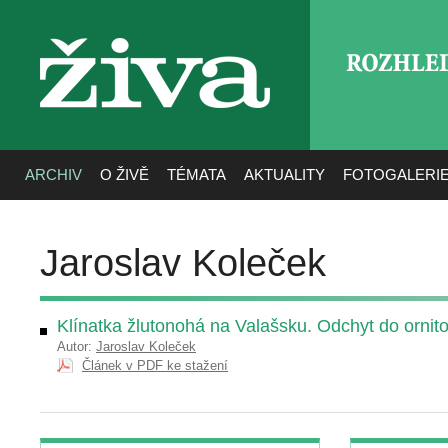
ROZHLE
živa
ARCHIV
O ŽIVĚ
TÉMATA
AKTUALITY
FOTOGALERI
Jaroslav Koleček
Klínatka žlutonohá na Valašsku. Odchyt do ornito
Autor:
Jaroslav Koleček
Článek v PDF ke stažení