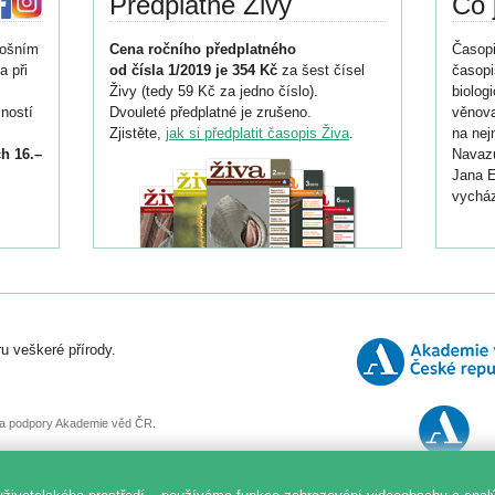
Předplatné Živy
Co 
tošním
Cena ročního předplatného
Časopi
a při
od čísla 1/2019 je 354 Kč
za šest čísel
časopi
Živy (tedy 59 Kč za jedno číslo).
biolog
ností
Dvouleté předplatné je zrušeno.
věnova
Zjistěte,
jak si předplatit časopis Živa
.
na nej
h 16.–
Navazu
Jana E
vycház
i
026/
ní
u veškeré přírody.
o
, za podpory Akademie věd ČR.