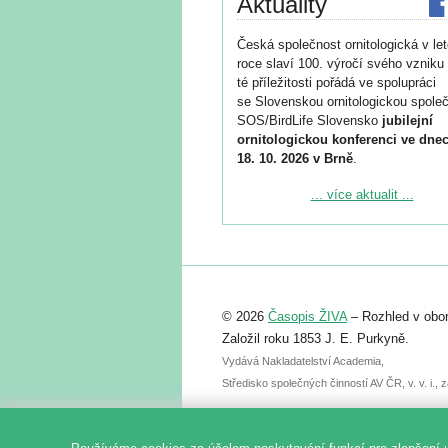
Aktuality
Česká společnost ornitologická v le
roce slaví 100. výročí svého vzniku 
té příležitosti pořádá ve spolupráci
se Slovenskou ornitologickou společ
SOS/BirdLife Slovensko
jubilejní
ornitologickou konferenci ve dnec
18. 10. 2026 v Brně
.
Podrobnější informace ke konferenc
... více aktualit ...
naleznete zde:
https://www.birdlife.cz/konference-2
Registrovat se můžete do 6. září.
Upozorňujeme, že termín pro odeslá
© 2026
Časopis ŽIVA
– Rozhled v obor
abstraktu přihlášené přednášky neb
posteru je už 30. června.
Založil roku 1853 J. E. Purkyně.
Vydává Nakladatelství Academia,
Středisko společných činností AV ČR, v. v. i.