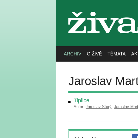
živa
ARCHIV
O ŽIVĚ
TÉMATA
AK
Jaroslav Mar
Tiplice
Autor:
Jaroslav Starý
,
Jaroslav Mar