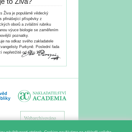
je to Živa?
s Živa je populárně vědecký
s přinášející příspěvky z
ických oborů a zvláštní rubriku
nou výuce biologie se zaměřením
novější poznatky.
je na odkaz svého zakladatele
vangelisty Purkyně. Poslední řada
í nepřetržitě od roku 1953.