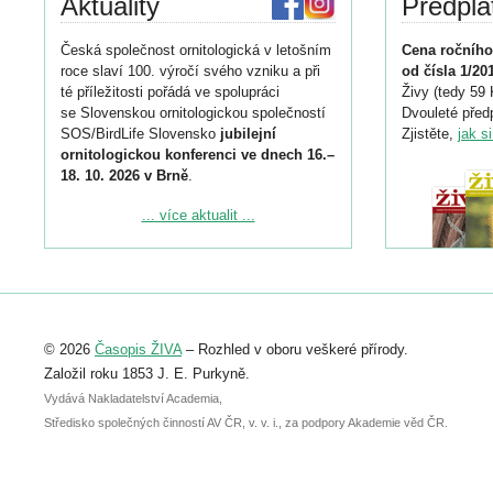
Aktuality
Předpla
Česká společnost ornitologická v letošním
Cena ročního
roce slaví 100. výročí svého vzniku a při
od čísla 1/20
té příležitosti pořádá ve spolupráci
Živy (tedy 59 
se Slovenskou ornitologickou společností
Dvouleté předp
SOS/BirdLife Slovensko
jubilejní
Zjistěte,
jak s
ornitologickou konferenci ve dnech 16.–
18. 10. 2026 v Brně
.
Podrobnější informace ke konferenci
... více aktualit ...
naleznete zde:
https://www.birdlife.cz/konference-2026/
Registrovat se můžete do 6. září.
Upozorňujeme, že termín pro odeslání
© 2026
Časopis ŽIVA
– Rozhled v oboru veškeré přírody.
abstraktu přihlášené přednášky nebo
posteru je už 30. června.
Založil roku 1853 J. E. Purkyně.
Vydává Nakladatelství Academia,
Středisko společných činností AV ČR, v. v. i., za podpory Akademie věd ČR.