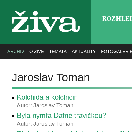
ROZHLE
živa
ARCHIV
O ŽIVĚ
TÉMATA
AKTUALITY
FOTOGALERI
Jaroslav Toman
Kolchida a kolchicin
Autor:
Jaroslav Toman
Byla nymfa Dafné travičkou?
Autor:
Jaroslav Toman