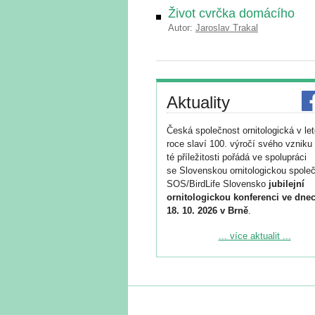
Život cvrčka domácího
Autor:
Jaroslav Trakal
Aktuality
Česká společnost ornitologická v le
roce slaví 100. výročí svého vzniku 
té příležitosti pořádá ve spolupráci
se Slovenskou ornitologickou společ
SOS/BirdLife Slovensko
jubilejní
ornitologickou konferenci ve dnec
18. 10. 2026 v Brně
.
Podrobnější informace ke konferenc
... více aktualit ...
naleznete zde:
https://www.birdlife.cz/konference-2
Registrovat se můžete do 6. září.
Upozorňujeme, že termín pro odeslá