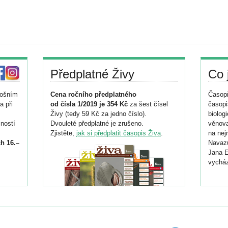
Předplatné Živy
Co 
tošním
Cena ročního předplatného
Časopi
a při
od čísla 1/2019 je 354 Kč
za šest čísel
časopi
Živy (tedy 59 Kč za jedno číslo).
biolog
ností
Dvouleté předplatné je zrušeno.
věnova
Zjistěte,
jak si předplatit časopis Živa
.
na nej
h 16.–
Navazu
Jana E
vycház
i
026/
ní