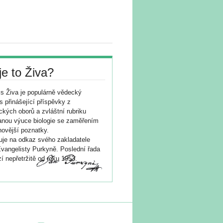
je to Živa?
s Živa je populárně vědecký
s přinášející příspěvky z
ických oborů a zvláštní rubriku
nou výuce biologie se zaměřením
novější poznatky.
je na odkaz svého zakladatele
vangelisty Purkyně. Poslední řada
í nepřetržitě od roku 1953.