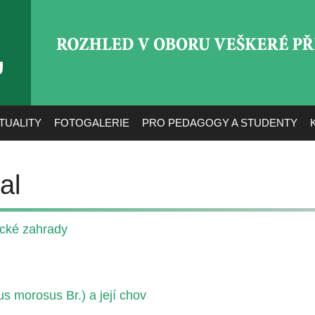
ROZHLED V OBORU VEŠ
TUALITY
FOTOGALERIE
PRO PEDAGOGY A STUDENTY
al
ické zahrady
s morosus Br.) a její chov