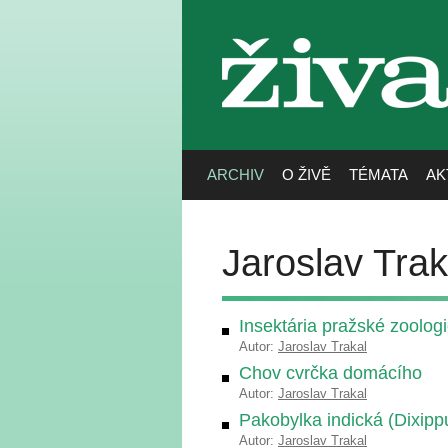
živa
ARCHIV
O ŽIVĚ
TÉMATA
AK
Jaroslav Trak
Insektária pražské zoolog
Autor:
Jaroslav Trakal
Chov cvrčka domácího
Autor:
Jaroslav Trakal
Pakobylka indická (Dixippu
Autor:
Jaroslav Trakal