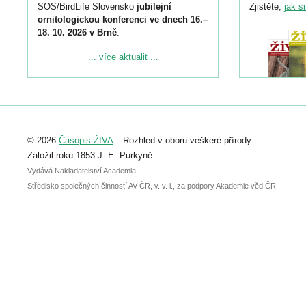
SOS/BirdLife Slovensko
jubilejní
Zjistěte,
jak s
ornitologickou konferenci ve dnech 16.–
18. 10. 2026 v Brně
.
Podrobnější informace ke konferenci
... více aktualit ...
naleznete zde:
https://www.birdlife.cz/konference-2026/
Registrovat se můžete do 6. září.
Upozorňujeme, že termín pro odeslání
© 2026
Časopis ŽIVA
– Rozhled v oboru veškeré přírody.
abstraktu přihlášené přednášky nebo
posteru je už 30. června.
Založil roku 1853 J. E. Purkyně.
Vydává Nakladatelství Academia,
Středisko společných činností AV ČR, v. v. i., za podpory Akademie věd ČR.