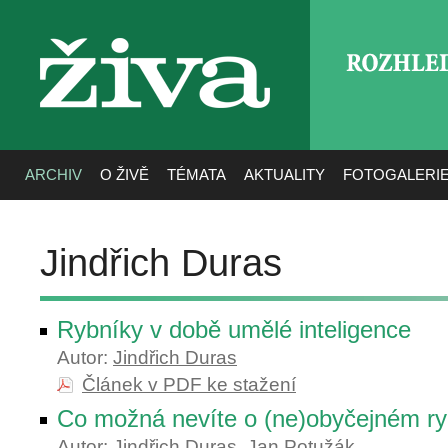
ROZHLE
živa
ARCHIV
O ŽIVĚ
TÉMATA
AKTUALITY
FOTOGALERI
Jindřich Duras
Rybníky v době umělé inteligence
Autor:
Jindřich Duras
Článek v PDF ke stažení
Co možná nevíte o (ne)obyčejném r
Autor:
Jindřich Duras
,
Jan Potužák