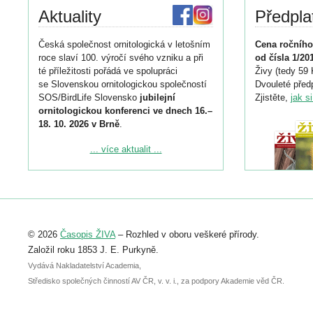
Aktuality
Předpla
Česká společnost ornitologická v letošním
Cena ročního
roce slaví 100. výročí svého vzniku a při
od čísla 1/20
té příležitosti pořádá ve spolupráci
Živy (tedy 59 
se Slovenskou ornitologickou společností
Dvouleté předp
SOS/BirdLife Slovensko
jubilejní
Zjistěte,
jak s
ornitologickou konferenci ve dnech 16.–
18. 10. 2026 v Brně
.
Podrobnější informace ke konferenci
... více aktualit ...
naleznete zde:
https://www.birdlife.cz/konference-2026/
Registrovat se můžete do 6. září.
Upozorňujeme, že termín pro odeslání
© 2026
Časopis ŽIVA
– Rozhled v oboru veškeré přírody.
abstraktu přihlášené přednášky nebo
posteru je už 30. června.
Založil roku 1853 J. E. Purkyně.
Vydává Nakladatelství Academia,
Středisko společných činností AV ČR, v. v. i., za podpory Akademie věd ČR.