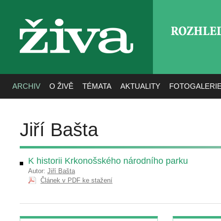
ROZHLE
živa
ARCHIV
O ŽIVĚ
TÉMATA
AKTUALITY
FOTOGALERI
Jiří Bašta
K historii Krkonošského národního parku
Autor:
Jiří Bašta
Článek v PDF ke stažení