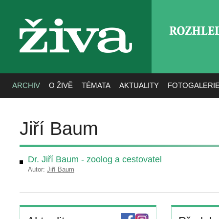
ROZHLE
živa
ARCHIV
O ŽIVĚ
TÉMATA
AKTUALITY
FOTOGALERI
Jiří Baum
Dr. Jiří Baum - zoolog a cestovatel
Autor:
Jiří Baum