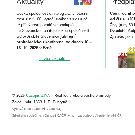
Aktuality
Předpla
Česká společnost ornitologická v letošním
Cena ročního
roce slaví 100. výročí svého vzniku a při
od čísla 1/20
té příležitosti pořádá ve spolupráci
Živy (tedy 59 
se Slovenskou ornitologickou společností
Dvouleté předp
SOS/BirdLife Slovensko
jubilejní
Zjistěte,
jak s
ornitologickou konferenci ve dnech 16.–
18. 10. 2026 v Brně
.
Podrobnější informace ke konferenci
... více aktualit ...
naleznete zde:
https://www.birdlife.cz/konference-2026/
Registrovat se můžete do 6. září.
Upozorňujeme, že termín pro odeslání
© 2026
Časopis ŽIVA
– Rozhled v oboru veškeré přírody.
abstraktu přihlášené přednášky nebo
posteru je už 30. června.
Založil roku 1853 J. E. Purkyně.
Vydává Nakladatelství Academia,
Středisko společných činností AV ČR, v. v. i., za podpory Akademie věd ČR.