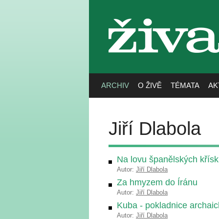
živa
ARCHIV
O ŽIVĚ
TÉMATA
AK
Jiří Dlabola
Na lovu španělských křís
Autor:
Jiří Dlabola
Za hmyzem do Íránu
Autor:
Jiří Dlabola
Kuba - pokladnice archaic
Autor:
Jiří Dlabola