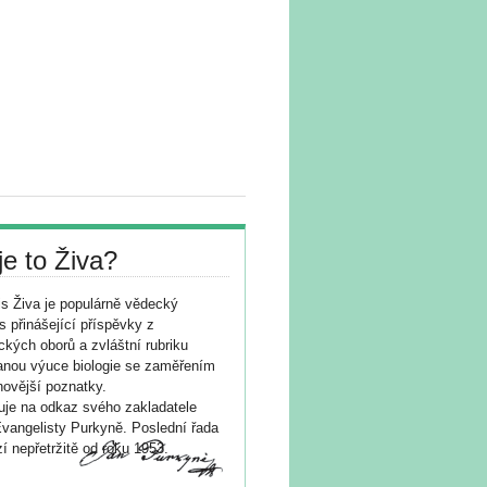
je to Živa?
s Živa je populárně vědecký
s přinášející příspěvky z
ických oborů a zvláštní rubriku
nou výuce biologie se zaměřením
novější poznatky.
je na odkaz svého zakladatele
vangelisty Purkyně. Poslední řada
í nepřetržitě od roku 1953.