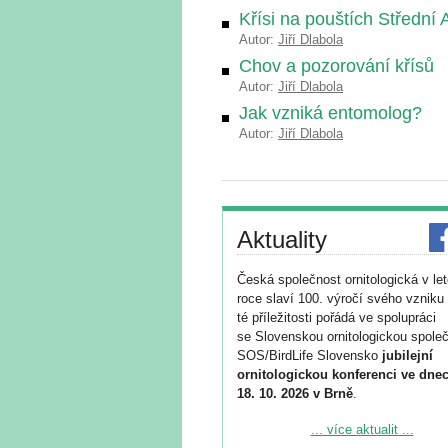
Křísi na pouštích Střední 
Autor:
Jiří Dlabola
Chov a pozorování křísů
Autor:
Jiří Dlabola
Jak vzniká entomolog?
Autor:
Jiří Dlabola
Aktuality
Česká společnost ornitologická v le
roce slaví 100. výročí svého vzniku 
té příležitosti pořádá ve spolupráci
se Slovenskou ornitologickou společ
SOS/BirdLife Slovensko
jubilejní
ornitologickou konferenci ve dnec
18. 10. 2026 v Brně
.
Podrobnější informace ke konferenc
... více aktualit ...
naleznete zde: