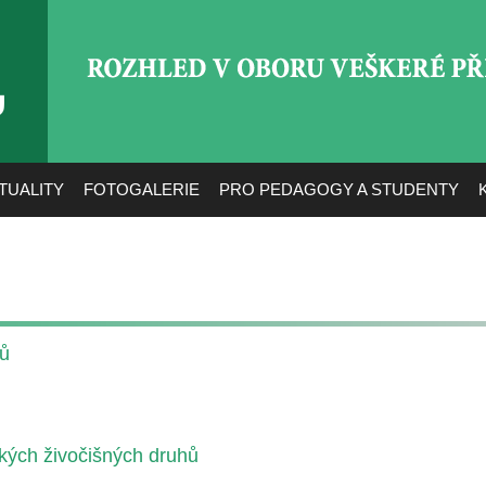
ROZHLED V OBORU VEŠ
TUALITY
FOTOGALERIE
PRO PEDAGOGY A STUDENTY
ků
kých živočišných druhů