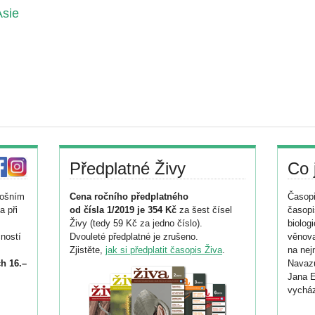
Asie
Předplatné Živy
Co 
tošním
Cena ročního předplatného
Časopi
a při
od čísla 1/2019 je 354 Kč
za šest čísel
časopi
Živy (tedy 59 Kč za jedno číslo).
biolog
ností
Dvouleté předplatné je zrušeno.
věnova
Zjistěte,
jak si předplatit časopis Živa
.
na nej
h 16.–
Navazu
Jana E
vycház
i