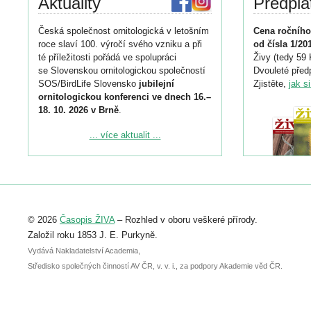
Aktuality
Předpla
Česká společnost ornitologická v letošním
Cena ročního
roce slaví 100. výročí svého vzniku a při
od čísla 1/20
té příležitosti pořádá ve spolupráci
Živy (tedy 59 
se Slovenskou ornitologickou společností
Dvouleté předp
SOS/BirdLife Slovensko
jubilejní
Zjistěte,
jak s
ornitologickou konferenci ve dnech 16.–
18. 10. 2026 v Brně
.
Podrobnější informace ke konferenci
... více aktualit ...
naleznete zde:
https://www.birdlife.cz/konference-2026/
Registrovat se můžete do 6. září.
Upozorňujeme, že termín pro odeslání
© 2026
Časopis ŽIVA
– Rozhled v oboru veškeré přírody.
abstraktu přihlášené přednášky nebo
posteru je už 30. června.
Založil roku 1853 J. E. Purkyně.
Vydává Nakladatelství Academia,
Středisko společných činností AV ČR, v. v. i., za podpory Akademie věd ČR.