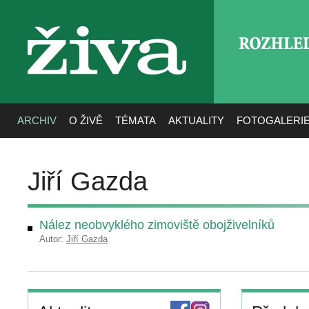
ROZHLE
živa
ARCHIV
O ŽIVĚ
TÉMATA
AKTUALITY
FOTOGALERI
Jiří Gazda
Nález neobvyklého zimoviště obojživelníků
Autor:
Jiří Gazda