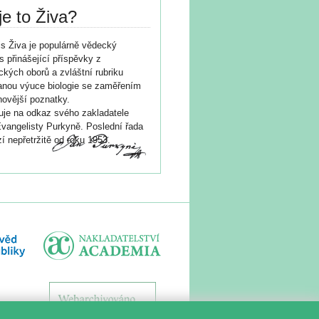
je to Živa?
s Živa je populárně vědecký
s přinášející příspěvky z
ických oborů a zvláštní rubriku
nou výuce biologie se zaměřením
novější poznatky.
je na odkaz svého zakladatele
vangelisty Purkyně. Poslední řada
í nepřetržitě od roku 1953.