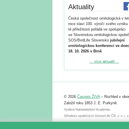
Aktuality
Česká společnost ornitologická v le
roce slaví 100. výročí svého vzniku 
té příležitosti pořádá ve spolupráci
se Slovenskou ornitologickou společ
SOS/BirdLife Slovensko
jubilejní
ornitologickou konferenci ve dnec
18. 10. 2026 v Brně
.
Podrobnější informace ke konferenc
... více aktualit ...
naleznete zde:
https://www.birdlife.cz/konference-2
Registrovat se můžete do 6. září.
Upozorňujeme, že termín pro odeslá
© 2026
Časopis ŽIVA
– Rozhled v obor
abstraktu přihlášené přednášky neb
posteru je už 30. června.
Založil roku 1853 J. E. Purkyně.
Vydává Nakladatelství Academia,
Středisko společných činností AV ČR, v. v. i.