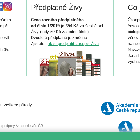
Předplatné Živy
Co 
tošním
Cena ročního předplatného
Časopi
a při
od čísla 1/2019 je 354 Kč
za šest čísel
časopi
Živy (tedy 59 Kč za jedno číslo).
biolog
ností
Dvouleté předplatné je zrušeno.
věnova
Zjistěte,
jak si předplatit časopis Živa
.
na nej
h 16.–
Navazu
Jana E
vycház
i
026/
ní
u veškeré přírody.
o
, za podpory Akademie věd ČR.