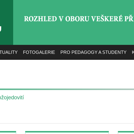
ROZHLED V OBORU VEŠ
TUALITY
FOTOGALERIE
PRO PEDAGOGY A STUDENTY
žojedovití