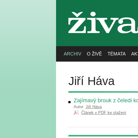
živa
ARCHIV
O ŽIVĚ
TÉMATA
AK
Jiří Háva
Zajímavý brouk z čeledi ko
Autor:
Jiří Háva
Článek v PDF ke stažení