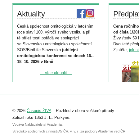
Aktuality
Předpla
Česká společnost ornitologická v letošním
Cena ročního
roce slaví 100. výročí svého vzniku a při
od čísla 1/20
té příležitosti pořádá ve spolupráci
Živy (tedy 59 
se Slovenskou ornitologickou společností
Dvouleté předp
SOS/BirdLife Slovensko
jubilejní
Zjistěte,
jak s
ornitologickou konferenci ve dnech 16.–
18. 10. 2026 v Brně
.
Podrobnější informace ke konferenci
... více aktualit ...
naleznete zde:
https://www.birdlife.cz/konference-2026/
Registrovat se můžete do 6. září.
Upozorňujeme, že termín pro odeslání
© 2026
Časopis ŽIVA
– Rozhled v oboru veškeré přírody.
abstraktu přihlášené přednášky nebo
posteru je už 30. června.
Založil roku 1853 J. E. Purkyně.
Vydává Nakladatelství Academia,
Středisko společných činností AV ČR, v. v. i., za podpory Akademie věd ČR.