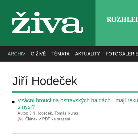
ROZHLE
živa
ARCHIV
O ŽIVĚ
TÉMATA
AKTUALITY
FOTOGALERI
Jiří Hodeček
Vzácní brouci na ostravských haldách - mají rek
smysl?
Autor:
Jiří Hodeček
,
Tomáš Kuras
Článek v PDF ke stažení