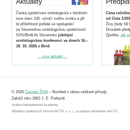
Aktuality
Předpla
Česká společnost ornitologická v letošním
Cena ročního
roce slaví 100. výročí svého vzniku a při
od čísla 1/20
té příležitosti pořádá ve spolupráci
Živy (tedy 59 
se Slovenskou ornitologickou společností
Dvouleté předp
SOS/BirdLife Slovensko
jubilejní
Zjistěte,
jak s
ornitologickou konferenci ve dnech 16.–
18. 10. 2026 v Brně
.
Podrobnější informace ke konferenci
... více aktualit ...
naleznete zde:
https://www.birdlife.cz/konference-2026/
Registrovat se můžete do 6. září.
Upozorňujeme, že termín pro odeslání
© 2026
Časopis ŽIVA
– Rozhled v oboru veškeré přírody.
abstraktu přihlášené přednášky nebo
posteru je už 30. června.
Založil roku 1853 J. E. Purkyně.
Vydává Nakladatelství Academia,
Středisko společných činností AV ČR, v. v. i., za podpory Akademie věd ČR.