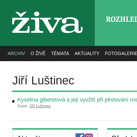
ROZHLE
živa
ARCHIV
O ŽIVĚ
TÉMATA
AKTUALITY
FOTOGALERI
Jiří Luštinec
Kyselina giberelová a její využití při pěstování ros
Autor:
Jiří Luštinec