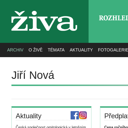
ROZHLE
živa
ARCHIV
O ŽIVĚ
TÉMATA
AKTUALITY
FOTOGALERI
Jiří Nová
Aktuality
Předpla
Česká společnost ornitologická v letošním
Cena ročního