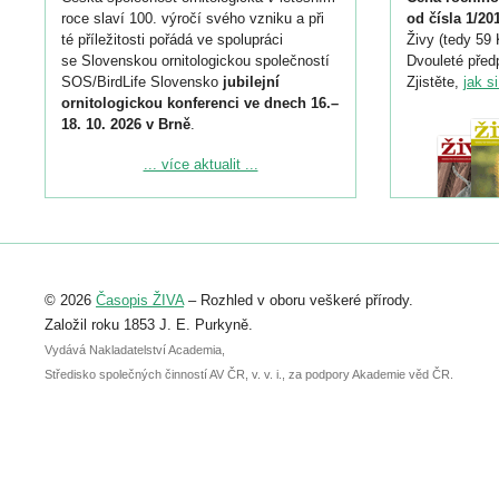
roce slaví 100. výročí svého vzniku a při
od čísla 1/20
té příležitosti pořádá ve spolupráci
Živy (tedy 59 
se Slovenskou ornitologickou společností
Dvouleté předp
SOS/BirdLife Slovensko
jubilejní
Zjistěte,
jak s
ornitologickou konferenci ve dnech 16.–
18. 10. 2026 v Brně
.
Podrobnější informace ke konferenci
... více aktualit ...
naleznete zde:
https://www.birdlife.cz/konference-2026/
Registrovat se můžete do 6. září.
Upozorňujeme, že termín pro odeslání
© 2026
Časopis ŽIVA
– Rozhled v oboru veškeré přírody.
abstraktu přihlášené přednášky nebo
posteru je už 30. června.
Založil roku 1853 J. E. Purkyně.
Vydává Nakladatelství Academia,
Středisko společných činností AV ČR, v. v. i., za podpory Akademie věd ČR.