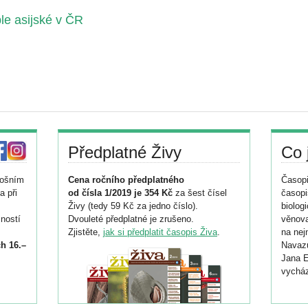
ble asijské v ČR
Předplatné Živy
Co 
tošním
Cena ročního předplatného
Časopi
a při
od čísla 1/2019 je 354 Kč
za šest čísel
časopi
Živy (tedy 59 Kč za jedno číslo).
biolog
ností
Dvouleté předplatné je zrušeno.
věnova
Zjistěte,
jak si předplatit časopis Živa
.
na nej
h 16.–
Navazu
Jana E
vycház
i
026/