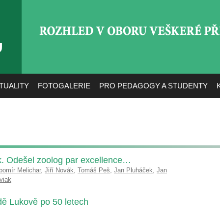
ROZHLED V OBORU VEŠ
TUALITY
FOTOGALERIE
PRO PEDAGOGY A STUDENTY
. Odešel zoolog par excellence…
bomír Melichar
,
Jiří Novák
,
Tomáš Peš
,
Jan Pluháček
,
Jan
viak
ě Lukově po 50 letech