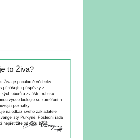
je to Živa?
s Živa je populárně vědecký
s přinášející příspěvky z
ických oborů a zvláštní rubriku
nou výuce biologie se zaměřením
novější poznatky.
je na odkaz svého zakladatele
vangelisty Purkyně. Poslední řada
í nepřetržitě od roku 1953.