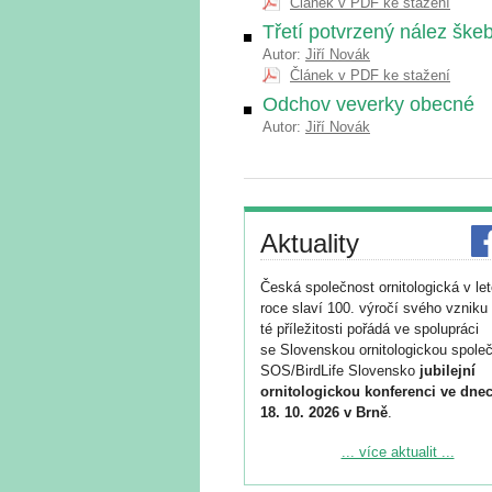
Článek v PDF ke stažení
Třetí potvrzený nález ške
Autor:
Jiří Novák
Článek v PDF ke stažení
Odchov veverky obecné
Autor:
Jiří Novák
Aktuality
Česká společnost ornitologická v le
roce slaví 100. výročí svého vzniku 
té příležitosti pořádá ve spolupráci
se Slovenskou ornitologickou společ
SOS/BirdLife Slovensko
jubilejní
ornitologickou konferenci ve dnec
18. 10. 2026 v Brně
.
Podrobnější informace ke konferenc
... více aktualit ...
naleznete zde:
https://www.birdlife.cz/konference-2