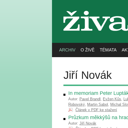
živa
ARCHIV
O ŽIVĚ
TÉMATA
AK
Jiří Novák
In memoriam Peter Lupták
Autor:
Pavel Brandl
,
Evžen Kůs
,
Lu
Robovský
,
Martin Sabol
,
Michal Slo
Článek v PDF ke stažení
Průzkum měkkýšů na hrad
Autor:
Jiří Novák