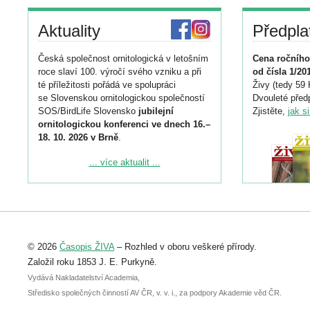
Aktuality
Předpla
Česká společnost ornitologická v letošním
Cena ročního
roce slaví 100. výročí svého vzniku a při
od čísla 1/20
té příležitosti pořádá ve spolupráci
Živy (tedy 59 
se Slovenskou ornitologickou společností
Dvouleté předp
SOS/BirdLife Slovensko
jubilejní
Zjistěte,
jak s
ornitologickou konferenci ve dnech 16.–
18. 10. 2026 v Brně
.
Podrobnější informace ke konferenci
... více aktualit ...
naleznete zde:
https://www.birdlife.cz/konference-2026/
Registrovat se můžete do 6. září.
Upozorňujeme, že termín pro odeslání
© 2026
Časopis ŽIVA
– Rozhled v oboru veškeré přírody.
abstraktu přihlášené přednášky nebo
posteru je už 30. června.
Založil roku 1853 J. E. Purkyně.
Vydává Nakladatelství Academia,
Středisko společných činností AV ČR, v. v. i., za podpory Akademie věd ČR.