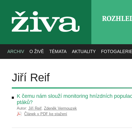
ROZHLE
živa
ARCHIV
O ŽIVĚ
TÉMATA
AKTUALITY
FOTOGALERI
Jiří Reif
K čemu nám slouží monitoring hnízdních popula
ptáků?
Autor:
Jiří Reif
,
Zdeněk Vermouzek
Článek v PDF ke stažení