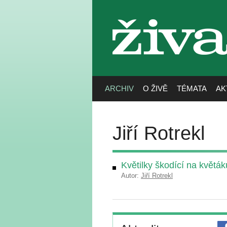
živa
ARCHIV
O ŽIVĚ
TÉMATA
AK
Jiří Rotrekl
Květilky škodící na květák
Autor:
Jiří Rotrekl