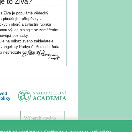
je to Živa?
s Živa je populárně vědecký
s přinášející příspěvky z
ických oborů a zvláštní rubriku
nou výuce biologie se zaměřením
novější poznatky.
je na odkaz svého zakladatele
vangelisty Purkyně. Poslední řada
í nepřetržitě od roku 1953.