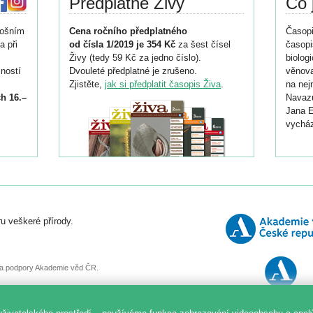
Předplatné Živy
Co 
tošním
Cena ročního předplatného
Časopi
a při
od čísla 1/2019 je 354 Kč
za šest čísel
časopi
Živy (tedy 59 Kč za jedno číslo).
biolog
ností
Dvouleté předplatné je zrušeno.
věnova
Zjistěte,
jak si předplatit časopis Živa
.
na nej
h 16.–
Navazu
Jana E
vycház
i
026/
ní
u veškeré přírody.
o
, za podpory Akademie věd ČR.