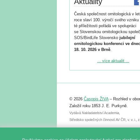
Aktuality
Česká společnost ornitologická v le
roce slaví 100. výročí svého vzniku 
té příležitosti pořádá ve spolupráci
se Slovenskou ornitologickou společ
SOS/BirdLife Slovensko
jubilejní
ornitologickou konferenci ve dnec
18. 10. 2026 v Brně
.
Podrobnější informace ke konferenc
... více aktualit ...
naleznete zde:
https://www.birdlife.cz/konference-2
Registrovat se můžete do 6. září.
Upozorňujeme, že termín pro odeslá
© 2026
Časopis ŽIVA
– Rozhled v obor
abstraktu přihlášené přednášky neb
posteru je už 30. června.
Založil roku 1853 J. E. Purkyně.
Vydává Nakladatelství Academia,
Středisko společných činností AV ČR, v. v. i.