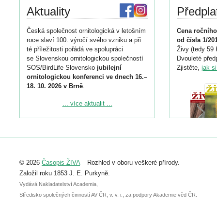
Aktuality
Předpla
Česká společnost ornitologická v letošním
Cena ročního
roce slaví 100. výročí svého vzniku a při
od čísla 1/20
té příležitosti pořádá ve spolupráci
Živy (tedy 59 
se Slovenskou ornitologickou společností
Dvouleté předp
SOS/BirdLife Slovensko
jubilejní
Zjistěte,
jak s
ornitologickou konferenci ve dnech 16.–
18. 10. 2026 v Brně
.
Podrobnější informace ke konferenci
... více aktualit ...
naleznete zde:
https://www.birdlife.cz/konference-2026/
Registrovat se můžete do 6. září.
Upozorňujeme, že termín pro odeslání
© 2026
Časopis ŽIVA
– Rozhled v oboru veškeré přírody.
abstraktu přihlášené přednášky nebo
posteru je už 30. června.
Založil roku 1853 J. E. Purkyně.
Vydává Nakladatelství Academia,
Středisko společných činností AV ČR, v. v. i., za podpory Akademie věd ČR.