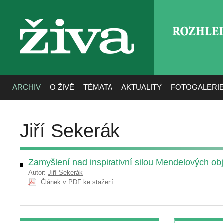
ROZHLE
živa
ARCHIV
O ŽIVĚ
TÉMATA
AKTUALITY
FOTOGALERI
Jiří Sekerák
Zamyšlení nad inspirativní silou Mendelových ob
Autor:
Jiří Sekerák
Článek v PDF ke stažení