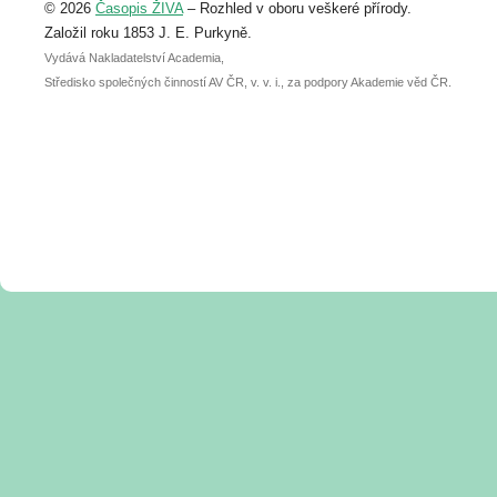
© 2026
Časopis ŽIVA
– Rozhled v oboru veškeré přírody.
abstraktu přihlášené přednášky nebo
posteru je už 30. června.
Založil roku 1853 J. E. Purkyně.
Vydává Nakladatelství Academia,
Středisko společných činností AV ČR, v. v. i., za podpory Akademie věd ČR.