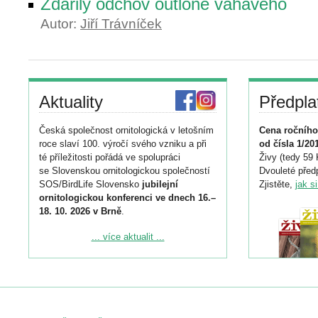
Zdařilý odchov outloně váhavého
Autor:
Jiří Trávníček
Aktuality
Předpla
Česká společnost ornitologická v letošním
Cena ročního
roce slaví 100. výročí svého vzniku a při
od čísla 1/20
té příležitosti pořádá ve spolupráci
Živy (tedy 59 
se Slovenskou ornitologickou společností
Dvouleté předp
SOS/BirdLife Slovensko
jubilejní
Zjistěte,
jak s
ornitologickou konferenci ve dnech 16.–
18. 10. 2026 v Brně
.
Podrobnější informace ke konferenci
... více aktualit ...
naleznete zde:
https://www.birdlife.cz/konference-2026/
Registrovat se můžete do 6. září.
Upozorňujeme, že termín pro odeslání