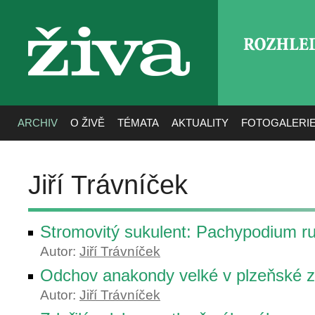
ROZHLE
živa
ARCHIV
O ŽIVĚ
TÉMATA
AKTUALITY
FOTOGALERI
Jiří Trávníček
Stromovitý sukulent: Pachypodium r
Autor:
Jiří Trávníček
Odchov anakondy velké v plzeňské 
Autor:
Jiří Trávníček