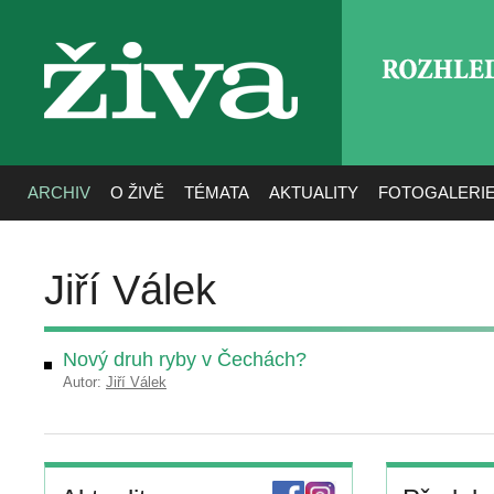
ROZHLE
živa
ARCHIV
O ŽIVĚ
TÉMATA
AKTUALITY
FOTOGALERI
Jiří Válek
Nový druh ryby v Čechách?
Autor:
Jiří Válek