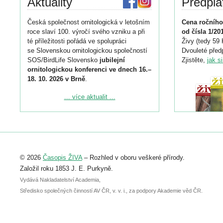
Aktuality
Předpla
Česká společnost ornitologická v letošním
Cena ročního
roce slaví 100. výročí svého vzniku a při
od čísla 1/20
té příležitosti pořádá ve spolupráci
Živy (tedy 59 
se Slovenskou ornitologickou společností
Dvouleté předp
SOS/BirdLife Slovensko
jubilejní
Zjistěte,
jak s
ornitologickou konferenci ve dnech 16.–
18. 10. 2026 v Brně
.
Podrobnější informace ke konferenci
... více aktualit ...
naleznete zde:
https://www.birdlife.cz/konference-2026/
Registrovat se můžete do 6. září.
Upozorňujeme, že termín pro odeslání
© 2026
Časopis ŽIVA
– Rozhled v oboru veškeré přírody.
abstraktu přihlášené přednášky nebo
posteru je už 30. června.
Založil roku 1853 J. E. Purkyně.
Vydává Nakladatelství Academia,
Středisko společných činností AV ČR, v. v. i., za podpory Akademie věd ČR.