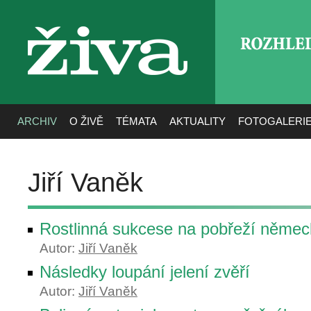
ROZHLE
živa
ARCHIV
O ŽIVĚ
TÉMATA
AKTUALITY
FOTOGALERI
Jiří Vaněk
Rostlinná sukcese na pobřeží němec
Autor:
Jiří Vaněk
Následky loupání jelení zvěří
Autor:
Jiří Vaněk