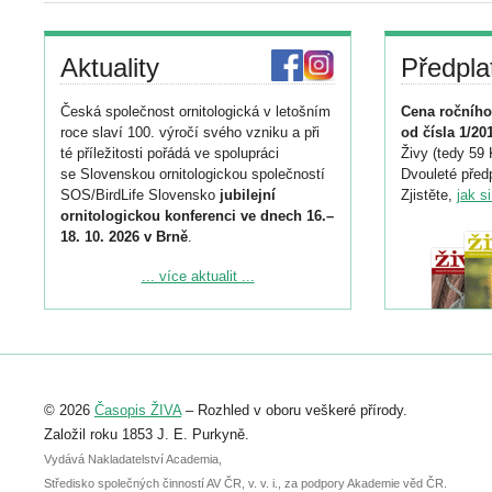
Aktuality
Předpla
Česká společnost ornitologická v letošním
Cena ročního
roce slaví 100. výročí svého vzniku a při
od čísla 1/20
té příležitosti pořádá ve spolupráci
Živy (tedy 59 
se Slovenskou ornitologickou společností
Dvouleté předp
SOS/BirdLife Slovensko
jubilejní
Zjistěte,
jak s
ornitologickou konferenci ve dnech 16.–
18. 10. 2026 v Brně
.
Podrobnější informace ke konferenci
... více aktualit ...
naleznete zde:
https://www.birdlife.cz/konference-2026/
Registrovat se můžete do 6. září.
Upozorňujeme, že termín pro odeslání
© 2026
Časopis ŽIVA
– Rozhled v oboru veškeré přírody.
abstraktu přihlášené přednášky nebo
posteru je už 30. června.
Založil roku 1853 J. E. Purkyně.
Vydává Nakladatelství Academia,
Středisko společných činností AV ČR, v. v. i., za podpory Akademie věd ČR.