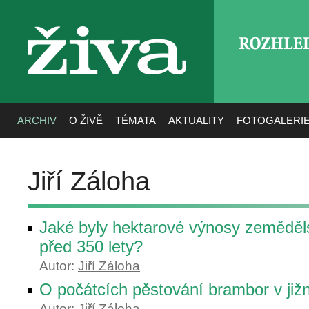
ROZHLE
živa
ARCHIV
O ŽIVĚ
TÉMATA
AKTUALITY
FOTOGALERI
Jiří Záloha
Jaké byly hektarové výnosy zeměděl
před 350 lety?
Autor:
Jiří Záloha
O počátcích pěstování brambor v ji
Autor:
Jiří Záloha