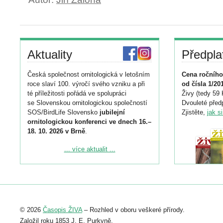
Aktuality
Předpla
Česká společnost ornitologická v letošním
Cena ročního
roce slaví 100. výročí svého vzniku a při
od čísla 1/20
té příležitosti pořádá ve spolupráci
Živy (tedy 59 
se Slovenskou ornitologickou společností
Dvouleté předp
SOS/BirdLife Slovensko
jubilejní
Zjistěte,
jak s
ornitologickou konferenci ve dnech 16.–
18. 10. 2026 v Brně
.
Podrobnější informace ke konferenci
... více aktualit ...
naleznete zde:
https://www.birdlife.cz/konference-2026/
Registrovat se můžete do 6. září.
Upozorňujeme, že termín pro odeslání
© 2026
Časopis ŽIVA
– Rozhled v oboru veškeré přírody.
abstraktu přihlášené přednášky nebo
posteru je už 30. června.
Založil roku 1853 J. E. Purkyně.