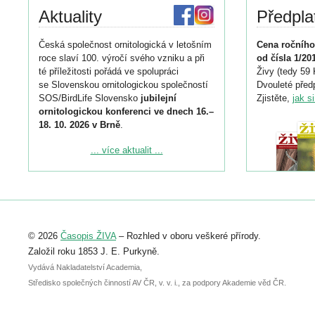
Aktuality
Předpla
Česká společnost ornitologická v letošním
Cena ročního
roce slaví 100. výročí svého vzniku a při
od čísla 1/20
té příležitosti pořádá ve spolupráci
Živy (tedy 59 
se Slovenskou ornitologickou společností
Dvouleté předp
SOS/BirdLife Slovensko
jubilejní
Zjistěte,
jak s
ornitologickou konferenci ve dnech 16.–
18. 10. 2026 v Brně
.
Podrobnější informace ke konferenci
... více aktualit ...
naleznete zde:
https://www.birdlife.cz/konference-2026/
Registrovat se můžete do 6. září.
Upozorňujeme, že termín pro odeslání
© 2026
Časopis ŽIVA
– Rozhled v oboru veškeré přírody.
abstraktu přihlášené přednášky nebo
posteru je už 30. června.
Založil roku 1853 J. E. Purkyně.
Vydává Nakladatelství Academia,
Středisko společných činností AV ČR, v. v. i., za podpory Akademie věd ČR.