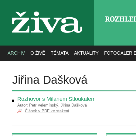
ROZHLE
živa
ARCHIV
O ŽIVĚ
TÉMATA
AKTUALITY
FOTOGALERI
Jiřina Dašková
Rozhovor s Milanem Stloukalem
Autor:
Petr Velemínský
,
Jiřina Dašková
Článek v PDF ke stažení